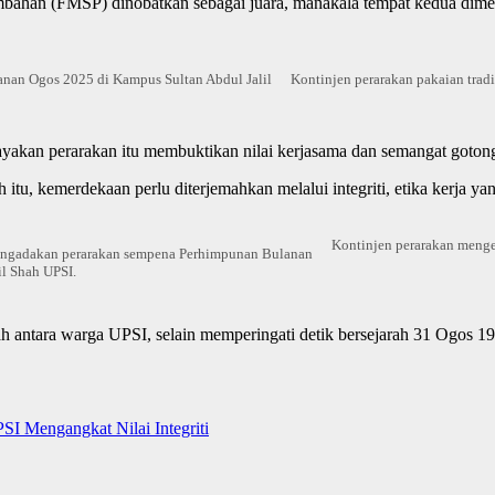
sembahan (FMSP) dinobatkan sebagai juara, manakala tempat kedua di
anan Ogos 2025 di Kampus Sultan Abdul Jalil
Kontinjen perarakan pakaian tra
jayakan perarakan itu membuktikan nilai kerjasama dan semangat goto
 itu, kemerdekaan perlu diterjemahkan melalui integriti, etika kerja y
Kontinjen perarakan meng
engadakan perarakan sempena Perhimpunan Bulanan
l Shah UPSI.
antara warga UPSI, selain memperingati detik bersejarah 31 Ogos 195
engangkat Nilai Integriti