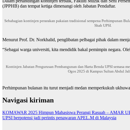
Dalam pertandingan kontinjen terbaik, Fakulti Muzik dan Seni Per
(JPPHB) dan tempat ketiga dimenangi oleh Jabatan Pendaftar.
Sebahagian kontinjen perarakan pakaian tradisional sempena Perhimpunan Bul
Shah UPSI.
Menurut Prof. Dr. Norkhalid, penglibatan pelbagai pihak dalam men
“Sebagai warga universiti, kita mendidik bakal pemimpin negara. Oleh
Kontinjen Jabatan Pengurusan Pembangunan dan Harta Benda UPSI semasa m
Ogos 2025 di Kampus Sultan Abdul Jali
Perhimpunan bulanan itu turut menjadi medan memperkukuh ukhuwah 
Navigasi kiriman
KOMAWAR 2025 Himpun Mahasiswa Perangi Rasuah – AMAR UPSI M
UPSI berpotensi jadi perintis penawaran APEL.M di Malaysia