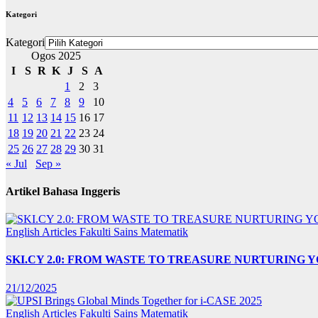
Kategori
Kategori
Ogos 2025
I
S
R
K
J
S
A
1
2
3
4
5
6
7
8
9
10
11
12
13
14
15
16
17
18
19
20
21
22
23
24
25
26
27
28
29
30
31
« Jul
Sep »
Artikel Bahasa Inggeris
English Articles
Fakulti Sains Matematik
SKI.CY 2.0: FROM WASTE TO TREASURE NURTURING
21/12/2025
English Articles
Fakulti Sains Matematik