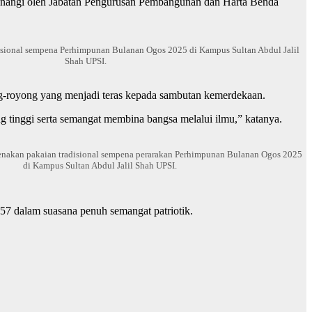
menangi oleh Jabatan Pengurusan Pembangunan dan Harta Benda
disional sempena Perhimpunan Bulanan Ogos 2025 di Kampus Sultan Abdul Jalil
Shah UPSI.
ng-royong yang menjadi teras kepada sambutan kemerdekaan.
ang tinggi serta semangat membina bangsa melalui ilmu,” katanya.
enakan pakaian tradisional sempena perarakan Perhimpunan Bulanan Ogos 2025
di Kampus Sultan Abdul Jalil Shah UPSI.
7 dalam suasana penuh semangat patriotik.