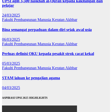
UPSI agih 3,500 naskhah al-Quran kepada kakitangan dan
pelajar
24/03/2025
Fakulti Pembangunan Manusia
Keratan Akhbar
Bina semangat perpaduan dalam diri sejak awal usia
06/03/2025
Fakulti Pembangunan Manusia
Keratan Akhbar
Perluas definisi OKU kepada pesakit strok cacat kekal
05/03/2025
Fakulti Pembangunan Manusia
Keratan Akhbar
STAM laluan ke pengajian agama
04/03/2025
ASPIRASI UPSI 2025 HIGHLIGHTS