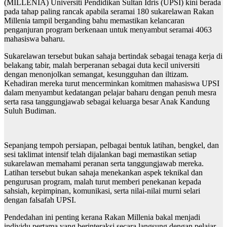
(MILLENIA) Universiti Pendidikan Sultan Idris (UPSI) kini berada
pada tahap paling rancak apabila seramai 180 sukarelawan Rakan
Millenia tampil berganding bahu memastikan kelancaran
penganjuran program berkenaan untuk menyambut seramai 4063
mahasiswa baharu.
Sukarelawan tersebut bukan sahaja bertindak sebagai tenaga kerja di
belakang tabir, malah berperanan sebagai duta kecil universiti
dengan menonjolkan semangat, kesungguhan dan iltizam.
Kehadiran mereka turut mencerminkan komitmen mahasiswa UPSI
dalam menyambut kedatangan pelajar baharu dengan penuh mesra
serta rasa tanggungjawab sebagai keluarga besar Anak Kandung
Suluh Budiman.
Sepanjang tempoh persiapan, pelbagai bentuk latihan, bengkel, dan
sesi taklimat intensif telah dijalankan bagi memastikan setiap
sukarelawan memahami peranan serta tanggungjawab mereka.
Latihan tersebut bukan sahaja menekankan aspek teknikal dan
pengurusan program, malah turut memberi penekanan kepada
sahsiah, kepimpinan, komunikasi, serta nilai-nilai murni selari
dengan falsafah UPSI.
Pendedahan ini penting kerana Rakan Millenia bakal menjadi
individu pertama yang berinteraksi secara langsung dengan pelajar