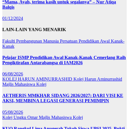
“Mama, Ayah, terima kasih untuk segalanya” – Nur Atiqa
Balqis
01/12/2024
LAIN-LAIN YANG MENARIK
Fakulti Pembangunan Manusia
Persatuan Pendidikan Awal Kanak-
Kanak
Pelajar ISMP Pendidikan Awal Kanak-Kanak Cemerlang Raih
Pengiktirafan Antarabangsa di IAM2026
06/08/2026
KOLEJ HARUN AMINURRASHID
Kolej Harun Aminurrashid
Majlis Mahasiswa Kolej
AETHERIS MMKHAR SIDANG 2026/2027: DARI VISI KE
AKSI, MEMBINA LEGASI GENERASI PEMIMPIN
05/08/2026
Kolej Ungku Omar
Majlis Mahasiswa Kolej
KUO Rangkul Lima Anugerah Tokoh Siswa UPSI 2025, Bukti