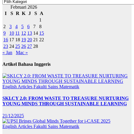
Februari 2026
I
S
R
K
J
S
A
1
2
3
4
5
6
7
8
9
10
11
12
13
14
15
16
17
18
19
20
21
22
23
24
25
26
27
28
« Jan
Mac »
Artikel Bahasa Inggeris
English Articles
Fakulti Sains Matematik
SKI.CY 2.0: FROM WASTE TO TREASURE NURTURING
YOUNG MINDS THROUGH SUSTAINABLE LEARNING
21/12/2025
English Articles
Fakulti Sains Matematik