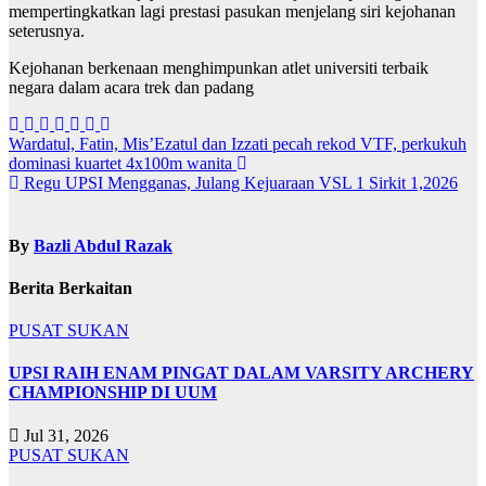
mempertingkatkan lagi prestasi pasukan menjelang siri kejohanan
seterusnya.
Kejohanan berkenaan menghimpunkan atlet universiti terbaik
negara dalam acara trek dan padang
Navigasi
Wardatul, Fatin, Mis’Ezatul dan Izzati pecah rekod VTF, perkukuh
dominasi kuartet 4x100m wanita
kiriman
Regu UPSI Mengganas, Julang Kejuaraan VSL 1 Sirkit 1,2026
By
Bazli Abdul Razak
Berita Berkaitan
PUSAT SUKAN
UPSI RAIH ENAM PINGAT DALAM VARSITY ARCHERY
CHAMPIONSHIP DI UUM
Jul 31, 2026
PUSAT SUKAN