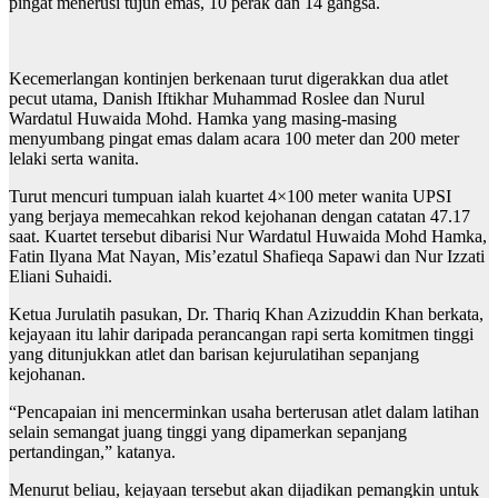
pingat menerusi tujuh emas, 10 perak dan 14 gangsa.
Kecemerlangan kontinjen berkenaan turut digerakkan dua atlet
pecut utama, Danish Iftikhar Muhammad Roslee dan Nurul
Wardatul Huwaida Mohd. Hamka yang masing-masing
menyumbang pingat emas dalam acara 100 meter dan 200 meter
lelaki serta wanita.
Turut mencuri tumpuan ialah kuartet 4×100 meter wanita UPSI
yang berjaya memecahkan rekod kejohanan dengan catatan 47.17
saat. Kuartet tersebut dibarisi Nur Wardatul Huwaida Mohd Hamka,
Fatin Ilyana Mat Nayan, Mis’ezatul Shafieqa Sapawi dan Nur Izzati
Eliani Suhaidi.
Ketua Jurulatih pasukan, Dr. Thariq Khan Azizuddin Khan berkata,
kejayaan itu lahir daripada perancangan rapi serta komitmen tinggi
yang ditunjukkan atlet dan barisan kejurulatihan sepanjang
kejohanan.
“Pencapaian ini mencerminkan usaha berterusan atlet dalam latihan
selain semangat juang tinggi yang dipamerkan sepanjang
pertandingan,” katanya.
Menurut beliau, kejayaan tersebut akan dijadikan pemangkin untuk