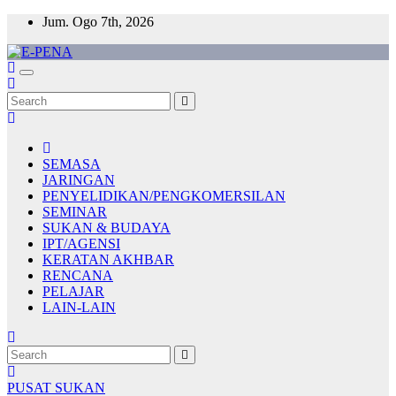
Skip
Jum. Ogo 7th, 2026
to
content
E-PENA
Berita Digital Terkini
SEMASA
JARINGAN
PENYELIDIKAN/PENGKOMERSILAN
SEMINAR
SUKAN & BUDAYA
IPT/AGENSI
KERATAN AKHBAR
RENCANA
PELAJAR
LAIN-LAIN
PUSAT SUKAN