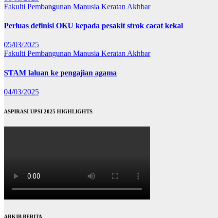
Fakulti Pembangunan Manusia
Keratan Akhbar
Perluas definisi OKU kepada pesakit strok cacat kekal
05/03/2025
Fakulti Pembangunan Manusia
Keratan Akhbar
STAM laluan ke pengajian agama
04/03/2025
ASPIRASI UPSI 2025 HIGHLIGHTS
ARKIB BERITA