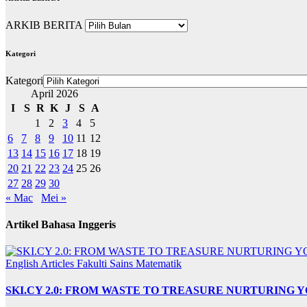
ARKIB BERITA
Kategori
Kategori
April 2026
I
S
R
K
J
S
A
1
2
3
4
5
6
7
8
9
10
11
12
13
14
15
16
17
18
19
20
21
22
23
24
25
26
27
28
29
30
« Mac
Mei »
Artikel Bahasa Inggeris
English Articles
Fakulti Sains Matematik
SKI.CY 2.0: FROM WASTE TO TREASURE NURTURING