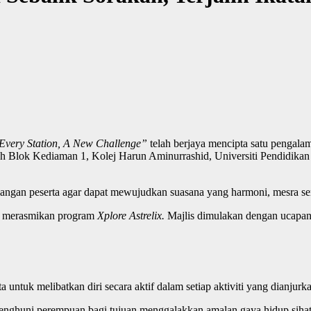
Every Station, A New Challenge”
telah berjaya mencipta satu pengal
 Blok Kediaman 1, Kolej Harun Aminurrashid, Universiti Pendidikan S
angan peserta agar dapat mewujudkan suasana yang harmoni, mesra ser
uk merasmikan program
Xplore Astrelix.
Majlis dimulakan dengan ucapan 
 untuk melibatkan diri secara aktif dalam setiap aktiviti yang dianju
penghuni perempuan bagi tujuan menggalakkan amalan gaya hidup sihat