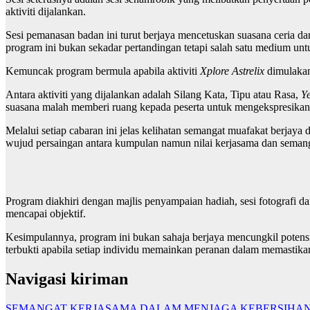
aktiviti dijalankan.
Sesi pemanasan badan ini turut berjaya mencetuskan suasana ceria da
program ini bukan sekadar pertandingan tetapi salah satu medium untu
Kemuncak program bermula apabila aktiviti
Xplore Astrelix
dimulakan
Antara aktiviti yang dijalankan adalah Silang Kata, Tipu atau Rasa,
Y
suasana malah memberi ruang kepada peserta untuk mengekspresikan
Melalui setiap cabaran ini jelas kelihatan semangat muafakat berj
wujud persaingan antara kumpulan namun nilai kerjasama dan seman
Program diakhiri dengan majlis penyampaian hadiah, sesi fotografi 
mencapai objektif.
Kesimpulannya, program ini bukan sahaja berjaya mencungkil potens
terbukti apabila setiap individu memainkan peranan dalam memastikan
Navigasi kiriman
SEMANGAT KERJASAMA DALAM MENJAGA KEBERSIHAN