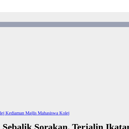
lej Kediaman
Majlis Mahasiswa Kolej
ebalik Sorakan, Terjalin Ikata