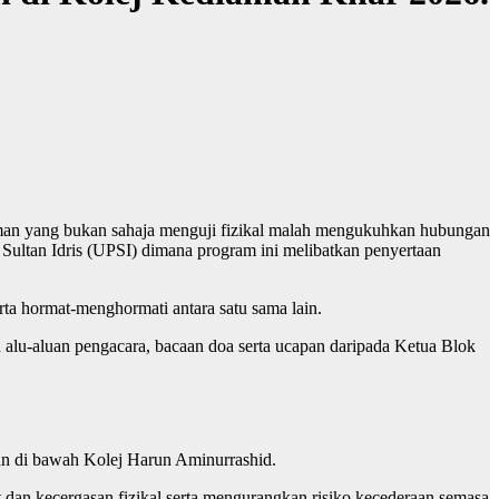
aman yang bukan sahaja menguji fizikal malah mengukuhkan hubungan
ultan Idris (UPSI) dimana program ini melibatkan penyertaan
ta hormat-menghormati antara satu sama lain.
alu-aluan pengacara, bacaan doa serta ucapan daripada Ketua Blok
rkan di bawah Kolej Harun Aminurrashid.
 dan kecergasan fizikal serta mengurangkan risiko kecederaan semasa