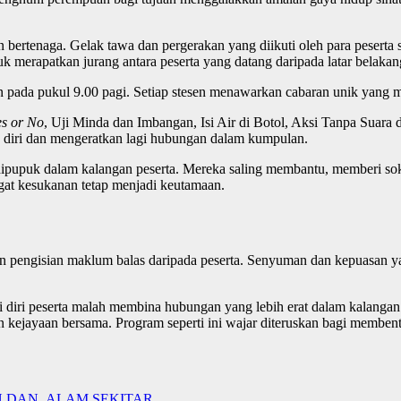
n bertenaga. Gelak tawa dan pergerakan yang diikuti oleh para peserta
k merapatkan jurang antara peserta yang datang daripada latar belakan
 pada pukul 9.00 pagi. Setiap stesen menawarkan cabaran unik yang m
es or No
, Uji Minda dan Imbangan, Isi Air di Botol, Aksi Tanpa Suara
 diri dan mengeratkan lagi hubungan dalam kumpulan.
aya dipupuk dalam kalangan peserta. Mereka saling membantu, memberi
gat kesukanan tetap menjadi keutamaan.
dan pengisian maklum balas daripada peserta. Senyuman dan kepuasan 
i diri peserta malah membina hubungan yang lebih erat dalam kalanga
 kejayaan bersama. Program seperti ini wajar diteruskan bagi membent
 DAN ALAM SEKITAR