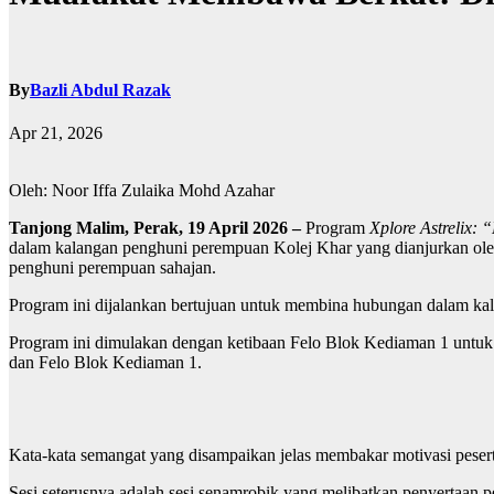
By
Bazli Abdul Razak
Apr 21, 2026
Oleh: Noor Iffa Zulaika Mohd Azahar
Tanjong Malim,
Perak,
19 April 2026
–
Program
Xplore Astrelix:
“
dalam kalangan penghuni perempuan Kolej Khar yang dianjurkan oleh
penghuni perempuan sahajan.
Program ini dijalankan bertujuan untuk membina hubungan dalam kal
Program ini dimulakan dengan ketibaan Felo Blok Kediaman 1 unt
dan Felo Blok Kediaman 1.
Kata-kata semangat yang disampaikan jelas membakar motivasi peserta
Sesi seterusnya adalah sesi senamrobik yang melibatkan penyertaan 