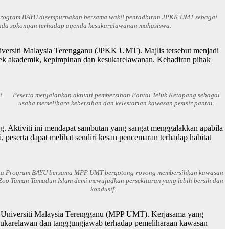
Program BAYU disempurnakan bersama wakil pentadbiran JPKK UMT sebagai
nda sokongan terhadap agenda kesukarelawanan mahasiswa.
iversiti Malaysia Terengganu (JPKK UMT). Majlis tersebut menjadi
spek akademik, kepimpinan dan kesukarelawanan. Kehadiran pihak
i
Peserta menjalankan aktiviti pembersihan Pantai Teluk Ketapang sebagai
usaha memelihara kebersihan dan kelestarian kawasan pesisir pantai.
ang. Aktiviti ini mendapat sambutan yang sangat menggalakkan apabila
 peserta dapat melihat sendiri kesan pencemaran terhadap habitat
ta Program BAYU bersama MPP UMT bergotong-royong membersihkan kawasan
Zoo Taman Tamadun Islam demi mewujudkan persekitaran yang lebih bersih dan
kondusif.
jar Universiti Malaysia Terengganu (MPP UMT). Kerjasama yang
t sukarelawan dan tanggungjawab terhadap pemeliharaan kawasan