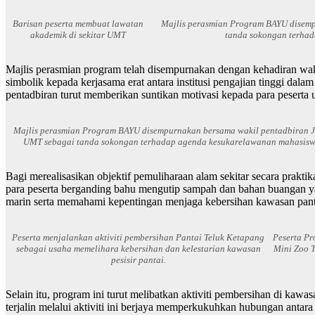
Barisan peserta membuat lawatan
Majlis perasmian Program BAYU disem
akademik di sekitar UMT
tanda sokongan terha
Majlis perasmian program telah disempurnakan dengan kehadiran wa
simbolik kepada kerjasama erat antara institusi pengajian tinggi 
pentadbiran turut memberikan suntikan motivasi kepada para peserta 
Majlis perasmian Program BAYU disempurnakan bersama wakil pentadbiran
UMT sebagai tanda sokongan terhadap agenda kesukarelawanan mahasisw
Bagi merealisasikan objektif pemuliharaan alam sekitar secara prakti
para peserta berganding bahu mengutip sampah dan bahan buangan yang
marin serta memahami kepentingan menjaga kebersihan kawasan pantai
Peserta menjalankan aktiviti pembersihan Pantai Teluk Ketapang
Peserta P
sebagai usaha memelihara kebersihan dan kelestarian kawasan
Mini Zoo 
pesisir pantai.
Selain itu, program ini turut melibatkan aktiviti pembersihan di 
terjalin melalui aktiviti ini berjaya memperkukuhkan hubungan ant