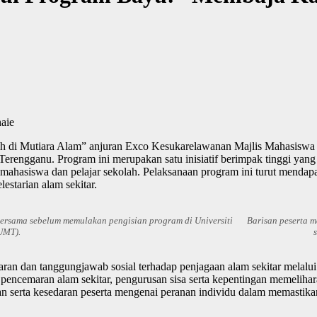
aie
i Mutiara Alam” anjuran Exco Kesukarelawanan Majlis Mahasiswa Kol
i Terengganu. Program ini merupakan satu inisiatif berimpak tinggi 
mahasiswa dan pelajar sekolah. Pelaksanaan program ini turut mendap
estarian alam sekitar.
ersama sebelum memulakan pengisian program di Universiti
Barisan peserta 
UMT).
an dan tanggungjawab sosial terhadap penjagaan alam sekitar melalui
pencemaran alam sekitar, pengurusan sisa serta kepentingan memelihara
an serta kesedaran peserta mengenai peranan individu dalam memastikan