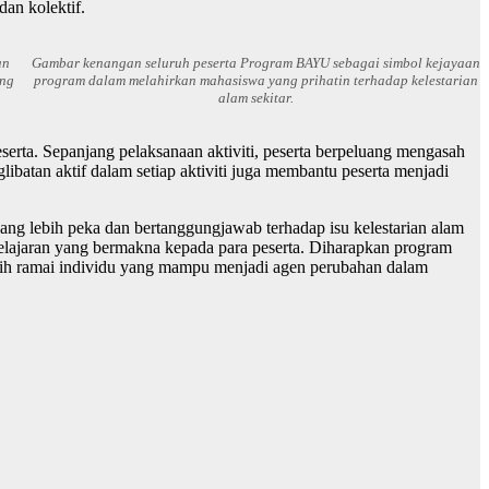
an kolektif.
an
Gambar kenangan seluruh peserta Program BAYU sebagai simbol kejayaan
ang
program dalam melahirkan mahasiswa yang prihatin terhadap kelestarian
alam sekitar.
erta. Sepanjang pelaksanaan aktiviti, peserta berpeluang mengasah
batan aktif dalam setiap aktiviti juga membantu peserta menjadi
g lebih peka dan bertanggungjawab terhadap isu kelestarian alam
belajaran yang bermakna kepada para peserta. Diharapkan program
lebih ramai individu yang mampu menjadi agen perubahan dalam