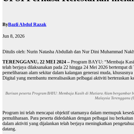
By
Bazli Abdul Razak
Jun 8, 2026
Ditulis oleh: Nurin Natasha Abdullah dan Nur Dini Muhammad Nakh
TERENGGANU, 22 MEI 2024 –
Program BAYU: “Membaja Kasih d
telah berjaya dilaksanakan pada 22 hingga 24 Mei 2026 bertempat d
pemeliharaan alam sekitar dalam kalangan generasi muda, khususnya 
Digital yang membantu merealisasikan pelbagai aktiviti berteraskan kel
Barisan peserta Program BAYU: Membaja Kasih di Mutiara Alam bergambar b
Malaysia Terengganu (
Program ini telah mencapai objektif utamanya dalam memupuk kesedar
pemuliharaan. Para peserta didedahkan dengan pelbagai isu berkaitan 
dalam aktiviti yang dijalankan telah berjaya meningkatkan pengetahu
datang.