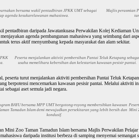
purnakan bersama wakil pentadbiran JPKK UMT sebagai
Majlis perasmian 
dap agenda kesukarelawanan mahasiswa.
ta
kil pentadbiran daripada Jawatankuasa Perwakilan Kolej Kediaman Un
dalam menjayakan agenda pembangunan mahasiswa yang seimbang dari a
untuk terus aktif menyumbang kepada masyarakat dan alam sekitar.
 JPKK
Peserta menjalankan aktiviti pembersihan Pantai Teluk Ketapang sebaga
a.
usaha memelihara kebersihan dan kelestarian kawasan pesisir pantai.
kal, peserta turut menjalankan aktiviti pembersihan Pantai Teluk Ketap
 berpotensi mencemarkan kawasan pesisir pantai. Melalui aktiviti ini,
 sebagai aset semula jadi negara.
rogram BAYU bersama MPP UMT bergotong-royong membersihkan kawasan
Peser
Taman Tamadun Islam demi mewujudkan persekitaran yang lebih bersih dan
Mini 
kondusif.
kawasan Mini Zoo Taman Tamadun Islam bersama Majlis Perwakilan Pela
ara mahasiswa daripada institusi berbeza di samping menyemai semanga