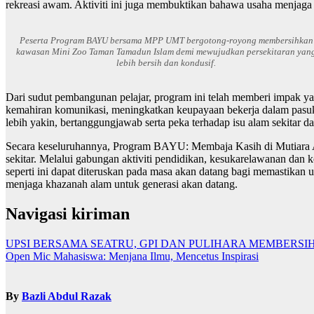
rekreasi awam. Aktiviti ini juga membuktikan bahawa usaha menjaga a
Peserta Program BAYU bersama MPP UMT bergotong-royong membersihkan
kawasan Mini Zoo Taman Tamadun Islam demi mewujudkan persekitaran yan
lebih bersih dan kondusif.
Dari sudut pembangunan pelajar, program ini telah memberi impak ya
kemahiran komunikasi, meningkatkan keupayaan bekerja dalam pasukan 
lebih yakin, bertanggungjawab serta peka terhadap isu alam sekitar d
Secara keseluruhannya, Program BAYU: Membaja Kasih di Mutiara Ala
sekitar. Melalui gabungan aktiviti pendidikan, kesukarelawanan dan
seperti ini dapat diteruskan pada masa akan datang bagi memastikan 
menjaga khazanah alam untuk generasi akan datang.
Navigasi kiriman
UPSI BERSAMA SEATRU, GPI DAN PULIHARA MEMBERSI
Open Mic Mahasiswa: Menjana Ilmu, Mencetus Inspirasi
By
Bazli Abdul Razak