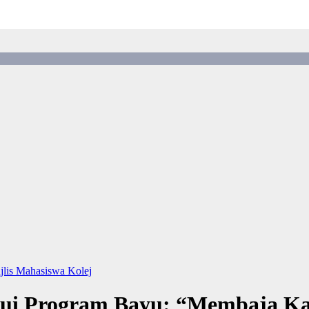
jlis Mahasiswa Kolej
alui Program Bayu: “Membaja Ka