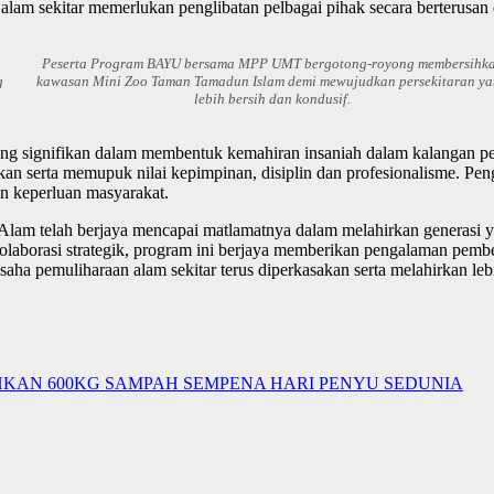
lam sekitar memerlukan penglibatan pelbagai pihak secara berterusan d
Peserta Program BAYU bersama MPP UMT bergotong-royong membersihk
g
kawasan Mini Zoo Taman Tamadun Islam demi mewujudkan persekitaran y
lebih bersih dan kondusif.
ng signifikan dalam membentuk kemahiran insaniah dalam kalangan pes
serta memupuk nilai kepimpinan, disiplin dan profesionalisme. Pengli
an keperluan masyarakat.
m telah berjaya mencapai matlamatnya dalam melahirkan generasi yan
 kolaborasi strategik, program ini berjaya memberikan pengalaman pem
usaha pemuliharaan alam sekitar terus diperkasakan serta melahirkan 
HKAN 600KG SAMPAH SEMPENA HARI PENYU SEDUNIA