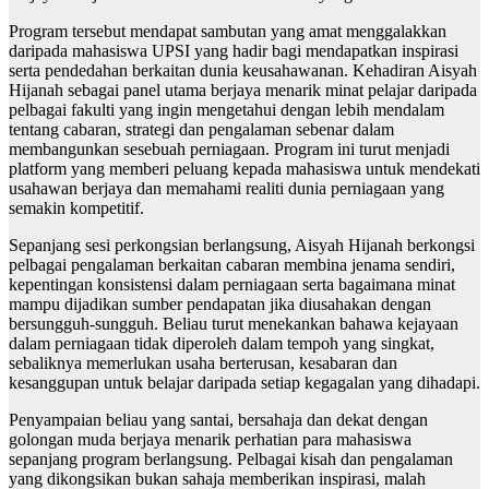
Program tersebut mendapat sambutan yang amat menggalakkan
daripada mahasiswa UPSI yang hadir bagi mendapatkan inspirasi
serta pendedahan berkaitan dunia keusahawanan. Kehadiran Aisyah
Hijanah sebagai panel utama berjaya menarik minat pelajar daripada
pelbagai fakulti yang ingin mengetahui dengan lebih mendalam
tentang cabaran, strategi dan pengalaman sebenar dalam
membangunkan sesebuah perniagaan. Program ini turut menjadi
platform yang memberi peluang kepada mahasiswa untuk mendekati
usahawan berjaya dan memahami realiti dunia perniagaan yang
semakin kompetitif.
Sepanjang sesi perkongsian berlangsung, Aisyah Hijanah berkongsi
pelbagai pengalaman berkaitan cabaran membina jenama sendiri,
kepentingan konsistensi dalam perniagaan serta bagaimana minat
mampu dijadikan sumber pendapatan jika diusahakan dengan
bersungguh-sungguh. Beliau turut menekankan bahawa kejayaan
dalam perniagaan tidak diperoleh dalam tempoh yang singkat,
sebaliknya memerlukan usaha berterusan, kesabaran dan
kesanggupan untuk belajar daripada setiap kegagalan yang dihadapi.
Penyampaian beliau yang santai, bersahaja dan dekat dengan
golongan muda berjaya menarik perhatian para mahasiswa
sepanjang program berlangsung. Pelbagai kisah dan pengalaman
yang dikongsikan bukan sahaja memberikan inspirasi, malah