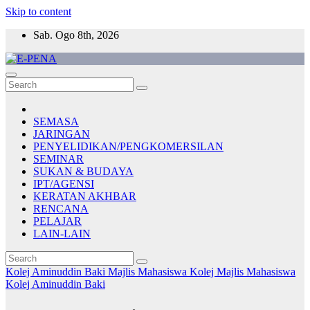
Skip to content
Sab. Ogo 8th, 2026
E-PENA
Berita Digital Terkini
SEMASA
JARINGAN
PENYELIDIKAN/PENGKOMERSILAN
SEMINAR
SUKAN & BUDAYA
IPT/AGENSI
KERATAN AKHBAR
RENCANA
PELAJAR
LAIN-LAIN
Kolej Aminuddin Baki
Majlis Mahasiswa Kolej
Majlis Mahasiswa
Kolej Aminuddin Baki