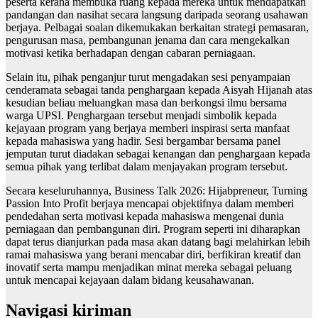
peserta kerana membuka ruang kepada mereka untuk mendapatkan
pandangan dan nasihat secara langsung daripada seorang usahawan
berjaya. Pelbagai soalan dikemukakan berkaitan strategi pemasaran,
pengurusan masa, pembangunan jenama dan cara mengekalkan
motivasi ketika berhadapan dengan cabaran perniagaan.
Selain itu, pihak penganjur turut mengadakan sesi penyampaian
cenderamata sebagai tanda penghargaan kepada Aisyah Hijanah atas
kesudian beliau meluangkan masa dan berkongsi ilmu bersama
warga UPSI. Penghargaan tersebut menjadi simbolik kepada
kejayaan program yang berjaya memberi inspirasi serta manfaat
kepada mahasiswa yang hadir. Sesi bergambar bersama panel
jemputan turut diadakan sebagai kenangan dan penghargaan kepada
semua pihak yang terlibat dalam menjayakan program tersebut.
Secara keseluruhannya, Business Talk 2026: Hijabpreneur, Turning
Passion Into Profit berjaya mencapai objektifnya dalam memberi
pendedahan serta motivasi kepada mahasiswa mengenai dunia
perniagaan dan pembangunan diri. Program seperti ini diharapkan
dapat terus dianjurkan pada masa akan datang bagi melahirkan lebih
ramai mahasiswa yang berani mencabar diri, berfikiran kreatif dan
inovatif serta mampu menjadikan minat mereka sebagai peluang
untuk mencapai kejayaan dalam bidang keusahawanan.
Navigasi kiriman