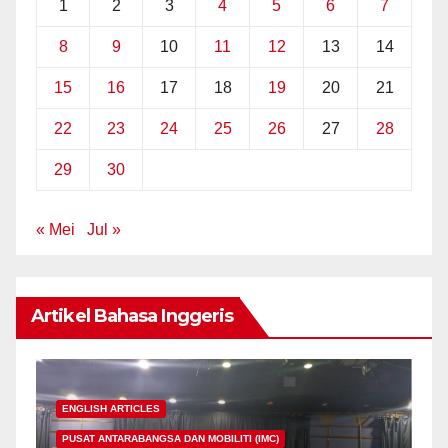
1
2
3
4
5
6
7
8
9
10
11
12
13
14
15
16
17
18
19
20
21
22
23
24
25
26
27
28
29
30
« Mei
Jul »
Artikel Bahasa Inggeris
ENGLISH ARTICLES
PUSAT ANTARABANGSA DAN MOBILITI (IMC)
E