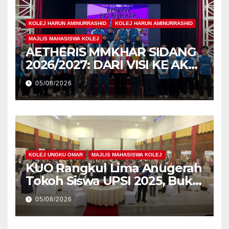
KOLEJ HARUN AMINURRASHID
KOLEJ HARUN AMINURRASHID
MAJLIS MAHASISWA KOLEJ
AETHERIS MMKHAR SIDANG
2026/2027: DARI VISI KE AKSI,
MEMBINA LEGASI GENERASI
05/08/2026
PEMIMPIN
KOLEJ UNGKU OMAR
MAJLIS MAHASISWA KOLEJ
KUO Rangkul Lima Anugerah
Tokoh Siswa UPSI 2025, Bukti
Kecemerlangan Mahasiswa
05/08/2026
Holistik