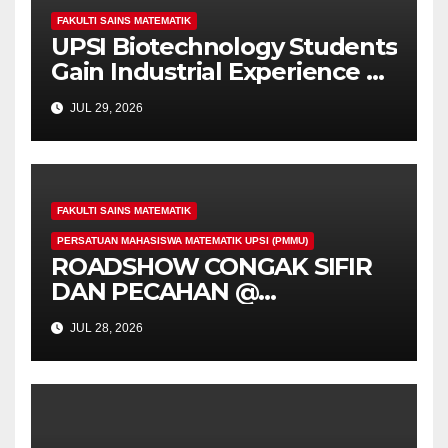
FAKULTI SAINS MATEMATIK
UPSI Biotechnology Students
Gain Industrial Experience at
Yakult Malaysia
JUL 29, 2026
FAKULTI SAINS MATEMATIK
PERSATUAN MAHASISWA MATEMATIK UPSI (PMMU)
ROADSHOW CONGAK SIFIR
DAN PECAHAN @
UNIVERSITI PENDIDIKAN
JUL 28, 2026
SULTAN IDRIS (UPSI)