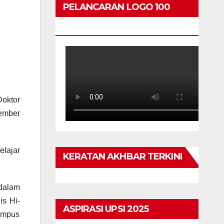
PELANCARAN LOGO 100
TAHUN
oktor
tember
elajar
KERATAN AKHBAR TERKINI
 dalam
is Hi-
ASPIRASI UPSI 2025
ampus