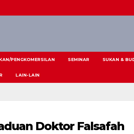
IKAN/PENGKOMERSILAN
SEMINAR
SUKAN & BU
R
LAIN-LAIN
raduan Doktor Falsafah