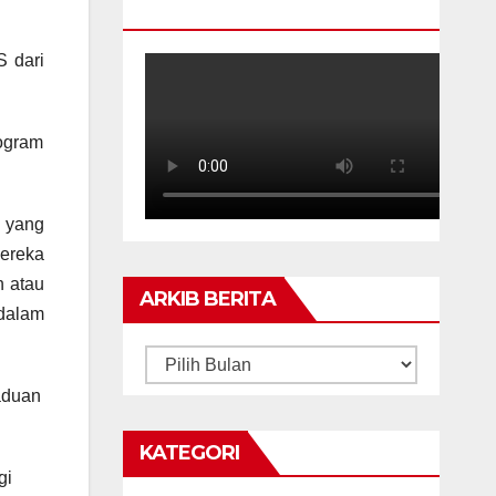
HIGHLIGHTS
S dari
ogram
n yang
ereka
n atau
ARKIB BERITA
 dalam
ARKIB
BERITA
aduan
KATEGORI
gi