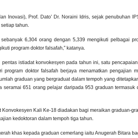
 Inovasi), Prof. Dato’ Dr. Noraini Idris, sejak penubuhan IP
setiap tahun.
h sebanyak 6,304 orang dengan 5,339 mengikuti pelbagai pr
uti program doktor falsafah,” katanya.
pentas istiadat konvokesyen pada tahun ini, satu pencapaia
 program doktor falsafah berjaya menamatkan pengajian m
umlah graduan yang bergraduat dalam tempoh yang ditetapka
a seramai 651 orang pelajar daripada 953 graduan termasuk
t Konvokesyen Kali Ke-18 diadakan bagi meraikan graduan-gr
jian kedoktoran dalam tempoh tiga tahun.
gerah khas kepada graduan cemerlang iaitu Anugerah Bitara ba