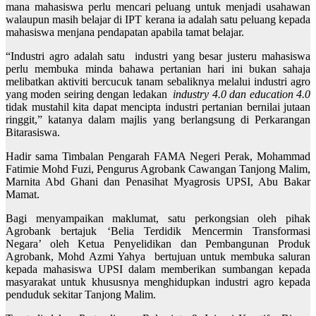
mana mahasiswa perlu mencari peluang untuk menjadi usahawan
walaupun masih belajar di IPT kerana ia adalah satu peluang kepada
mahasiswa menjana pendapatan apabila tamat belajar.
“Industri agro adalah satu industri yang besar justeru mahasiswa
perlu membuka minda bahawa pertanian hari ini bukan sahaja
melibatkan aktiviti bercucuk tanam sebaliknya melalui industri agro
yang moden seiring dengan ledakan
industry 4.0
dan
education 4.0
tidak mustahil kita dapat mencipta industri pertanian bernilai jutaan
ringgit,” katanya dalam majlis yang berlangsung di Perkarangan
Bitarasiswa.
Hadir sama Timbalan Pengarah FAMA Negeri Perak, Mohammad
Fatimie Mohd Fuzi, Pengurus Agrobank Cawangan Tanjong Malim,
Marnita Abd Ghani dan Penasihat Myagrosis UPSI, Abu Bakar
Mamat.
Bagi menyampaikan maklumat, satu perkongsian oleh pihak
Agrobank bertajuk ‘Belia Terdidik Mencermin Transformasi
Negara’ oleh Ketua Penyelidikan dan Pembangunan Produk
Agrobank, Mohd Azmi Yahya bertujuan untuk membuka saluran
kepada mahasiswa UPSI dalam memberikan sumbangan kepada
masyarakat untuk khususnya menghidupkan industri agro kepada
penduduk sekitar Tanjong Malim.