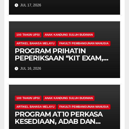
KEROHANIAN,
JUL 17, 2026
KEPRIHATINAN DAN
UKHUWAH MAHASISWA
PROGRAM PENDIDIKAN
KHAS
100 TAHUN UPSI
ANAK KANDUNG SULUH BUDIMAN
ARTIKEL BAHASA MELAYU
FAKULTI PEMBANGUNAN MANUSIA
PROGRAM PRIHATIN
PEPERIKSAAN “KIT EXAM,
MISI 4.00” SUNTIK
JUL 16, 2026
SEMANGAT DAN
KEPRIHATINAN BUAT
MAHASISWA AT10
100 TAHUN UPSI
ANAK KANDUNG SULUH BUDIMAN
ARTIKEL BAHASA MELAYU
FAKULTI PEMBANGUNAN MANUSIA
PROGRAM AT10 PERKASA
KESEDIAAN, ADAB DAN
PROFESIONALISME