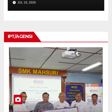
JUL 16, 2026
MAHASISWA PROGRAM
PENDIDIKAN KHAS
MENERUSI TAKLIMAT
PENEMPATAN PERANTIS
GURU (PG) 2026
IPT/AGENSI