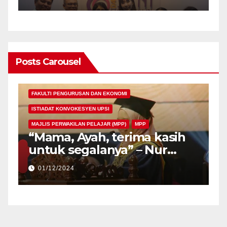
OF MUSIC AND
PERFORMING ARTS, UPSI
Posts Carousel
FAKULTI PENGURUSAN DAN EKONOMI
ISTIADAT KONVOKESYEN UPSI
MAJLIS PERWAKILAN PELAJAR (MPP)
MPP
“Mama, Ayah, terima kasih
untuk segalanya” – Nur
Atiqa Balqis
01/12/2024