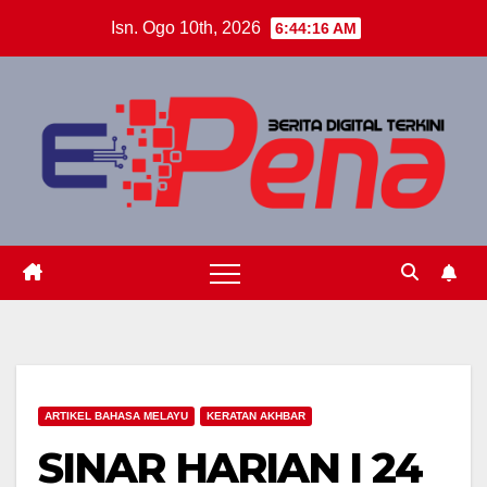
Skip
Isn. Ogo 10th, 2026
6:44:17 AM
to
content
ARTIKEL BAHASA MELAYU
KERATAN AKHBAR
SINAR HARIAN I 24