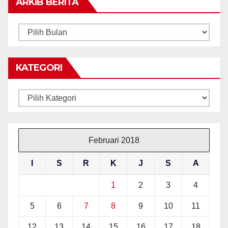
ARKIB BERITA
ARKIB
BERITA
KATEGORI
Kategori
Februari 2018
I
S
R
K
J
S
A
1
2
3
4
5
6
7
8
9
10
11
12
13
14
15
16
17
18