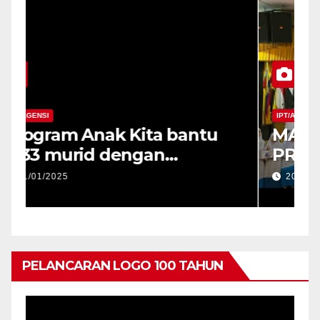
IPT/AGENSI
I
Program Anak Kita bantu
M
1833 murid dengan
P
penyerahan peranti di
2
21/01/2025
Negeri Sabah
P
P
N
PELANCARAN LOGO 100 TAHUN
Pemain