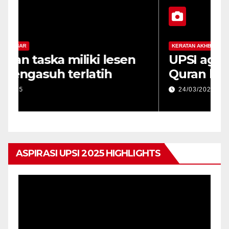
KERATAN AKHBAR
K
Pastikan taska miliki lesen
U
sah, pengasuh terlatih
Q
d
24/03/2025
ASPIRASI UPSI 2025 HIGHLIGHTS
Pemain
Video