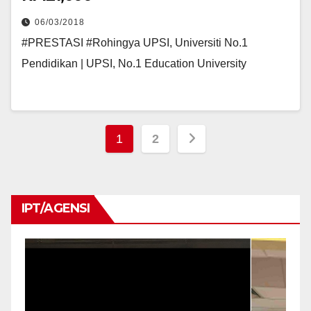
06/03/2018
#PRESTASI #Rohingya UPSI, Universiti No.1
Pendidikan | UPSI, No.1 Education University
Navigasi
1
2
kiriman
IPT/AGENSI