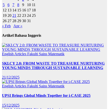
5
6
7
8
9
10
11
12
13
14
15
16
17
18
19
20
21
22
23
24
25
26
27
28
29
30
31
« Feb
Apr »
Artikel Bahasa Inggeris
English Articles
Fakulti Sains Matematik
SKI.CY 2.0: FROM WASTE TO TREASURE NURTURING
YOUNG MINDS THROUGH SUSTAINABLE LEARNING
21/12/2025
English Articles
Fakulti Sains Matematik
UPSI Brings Global Minds Together for i-CASE 2025
15/12/2025