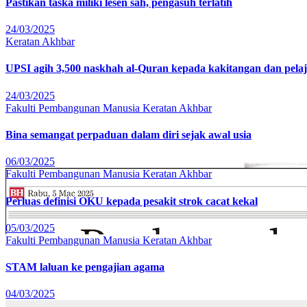
Pastikan taska miliki lesen sah, pengasuh terlatih
24/03/2025
Keratan Akhbar
UPSI agih 3,500 naskhah al-Quran kepada kakitangan dan pela
24/03/2025
Fakulti Pembangunan Manusia
Keratan Akhbar
Bina semangat perpaduan dalam diri sejak awal usia
06/03/2025
Fakulti Pembangunan Manusia
Keratan Akhbar
Perluas definisi OKU kepada pesakit strok cacat kekal
05/03/2025
Fakulti Pembangunan Manusia
Keratan Akhbar
STAM laluan ke pengajian agama
04/03/2025