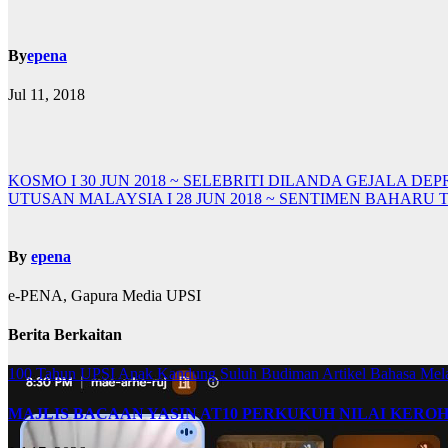
By
epena
Jul 11, 2018
Navigasi
KOSMO I 30 JUN 2018 ~ SELEBRITI DILANDA GEJALA DEP
UTUSAN MALAYSIA I 28 JUN 2018 ~ SENTIMEN BAHARU
kiriman
By
epena
e-PENA, Gapura Media UPSI
Berita Berkaitan
100 Tahun UPSI
Anak Kandung Suluh Budiman
Artikel Bahasa Me
MAJLIS BACAAN YASIN AT10 PERKUKUH NILAI KER