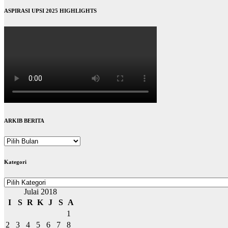
ASPIRASI UPSI 2025 HIGHLIGHTS
ARKIB BERITA
ARKIB
BERITA
Kategori
Kategori
Julai 2018
I
S
R
K
J
S
A
1
2
3
4
5
6
7
8