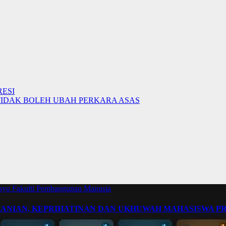
RESI
 TIDAK BOLEH UBAH PERKARA ASAS
layu
Fakulti Pembangunan Manusia
OHANIAN, KEPRIHATINAN DAN UKHUWAH MAHASISWA 