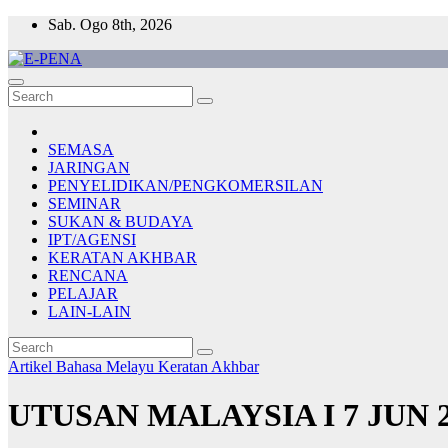
Skip
Sab. Ogo 8th, 2026
to
content
E-PENA
Berita Digital Terkini
SEMASA
JARINGAN
PENYELIDIKAN/PENGKOMERSILAN
SEMINAR
SUKAN & BUDAYA
IPT/AGENSI
KERATAN AKHBAR
RENCANA
PELAJAR
LAIN-LAIN
Artikel Bahasa Melayu
Keratan Akhbar
UTUSAN MALAYSIA I 7 JUN 