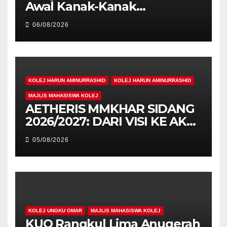
Awal Kanak-Kanak
Cemerlang Raih
06/08/2026
Pengiktirafan Antarabangsa
di IAM2026
KOLEJ HARUN AMINURRASHID
KOLEJ HARUN AMINURRASHID
MAJLIS MAHASISWA KOLEJ
AETHERIS MMKHAR SIDANG
2026/2027: DARI VISI KE AKSI,
MEMBINA LEGASI GENERASI
05/08/2026
PEMIMPIN
KOLEJ UNGKU OMAR
MAJLIS MAHASISWA KOLEJ
KUO Rangkul Lima Anugerah