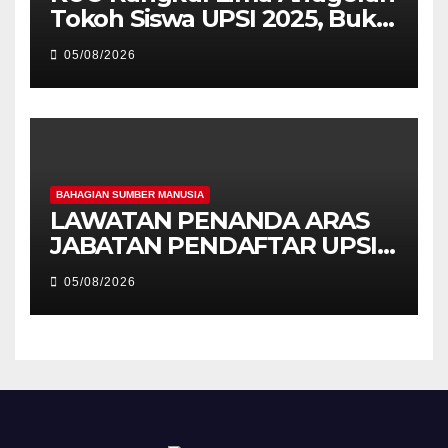
Tokoh Siswa UPSI 2025, Bukti
Kecemerlangan Mahasiswa
05/08/2026
Holistik
BAHAGIAN SUMBER MANUSIA
LAWATAN PENANDA ARAS
JABATAN PENDAFTAR UPSI
KE JABATAN PENDAFTAR
05/08/2026
UniSZA – PERKUKUH
KERJASAMA STRATEGIK
INSTITUSI