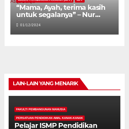
“Mama, Ayah, terima kasih
untuk segalanya” – Nur
Atiqa Balqis
01/12/2024
LAIN-LAIN YANG MENARIK
FAKULTI PEMBANGUNAN MANUSIA
PERSATUAN PENDIDIKAN AWAL KANAK-KANAK
Pelajar ISMP Pendidikan