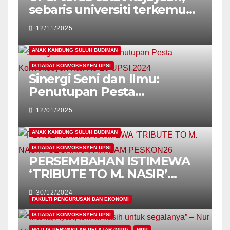
sebaris universiti terkemuka
dunia – Naib Canselor
12/11/2025
ANAK KANDUNG SULUH BUDIMAN
ISTIADAT KONVOKESYEN UPSI
Sinergi Seni dan Ilmu:
Penutupan Pesta
Konvokesyen Kali Ke-26
12/01/2025
UPSI 2024
ANAK KANDUNG SULUH BUDIMAN
ISTIADAT KONVOKESYEN UPSI
PERSEMBAHAN ISTIMEWA
‘TRIBUTE TO M. NASIR’
GEGARKAN MALAM
30/12/2024
PESKON26
FAKULTI PENGURUSAN DAN EKONOMI
ISTIADAT KONVOKESYEN UPSI
MAJLIS PERWAKILAN PELAJAR (MPP)
MPP