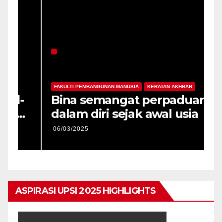
FAKULTI PEMBANGUNAN MANUSIA
KERATAN AKHBAR
F
-
Bina semangat perpaduan
P
dalam diri sejak awal usia
p
06/03/2025
0
ASPIRASI UPSI 2025 HIGHLIGHTS