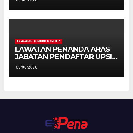
Holistik
BAHAGIAN SUMBER MANUSIA
LAWATAN PENANDA ARAS
JABATAN PENDAFTAR UPSI
KE JABATAN PENDAFTAR
05/08/2026
UniSZA – PERKUKUH
KERJASAMA STRATEGIK
INSTITUSI