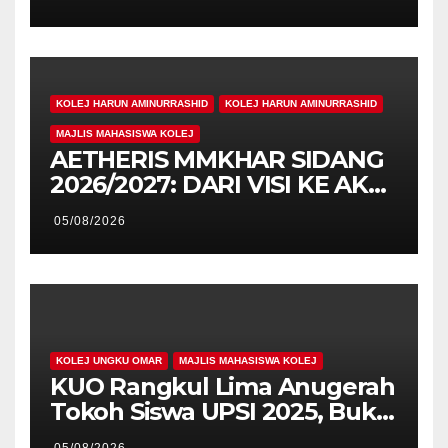
Pengiktirafan Antarabangsa
di IAM2026
KOLEJ HARUN AMINURRASHID
KOLEJ HARUN AMINURRASHID
MAJLIS MAHASISWA KOLEJ
AETHERIS MMKHAR SIDANG
2026/2027: DARI VISI KE AKSI,
MEMBINA LEGASI GENERASI
05/08/2026
PEMIMPIN
KOLEJ UNGKU OMAR
MAJLIS MAHASISWA KOLEJ
KUO Rangkul Lima Anugerah
Tokoh Siswa UPSI 2025, Bukti
Kecemerlangan Mahasiswa
05/08/2026