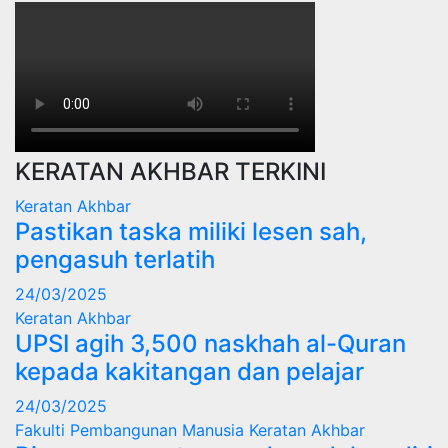
KERATAN AKHBAR TERKINI
Keratan Akhbar
Pastikan taska miliki lesen sah,
pengasuh terlatih
24/03/2025
Keratan Akhbar
UPSI agih 3,500 naskhah al-Quran
kepada kakitangan dan pelajar
24/03/2025
Fakulti Pembangunan Manusia
Keratan Akhbar