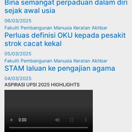
Bina semangat perpaduan dalam diri
sejak awal usia
06/03/2025
Fakulti Pembangunan Manusia
Keratan Akhbar
Perluas definisi OKU kepada pesakit
strok cacat kekal
05/03/2025
Fakulti Pembangunan Manusia
Keratan Akhbar
STAM laluan ke pengajian agama
04/03/2025
ASPIRASI UPSI 2025 HIGHLIGHTS