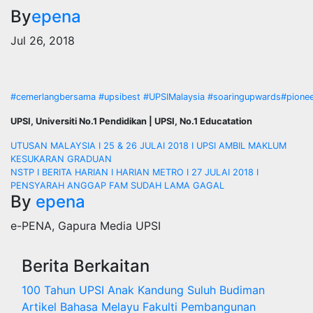
By
epena
Jul 26, 2018
#cemerlangbersama
#upsibest
#UPSIMalaysia
#soaringupwards
#pionee
UPSI, Universiti No.1 Pendidikan | UPSI, No.1 Educatation
Navigasi
UTUSAN MALAYSIA I 25 & 26 JULAI 2018 I UPSI AMBIL MAKLUM
KESUKARAN GRADUAN
kiriman
NSTP I BERITA HARIAN I HARIAN METRO I 27 JULAI 2018 I
PENSYARAH ANGGAP FAM SUDAH LAMA GAGAL
By
epena
e-PENA, Gapura Media UPSI
Berita Berkaitan
100 Tahun UPSI
Anak Kandung Suluh Budiman
Artikel Bahasa Melayu
Fakulti Pembangunan