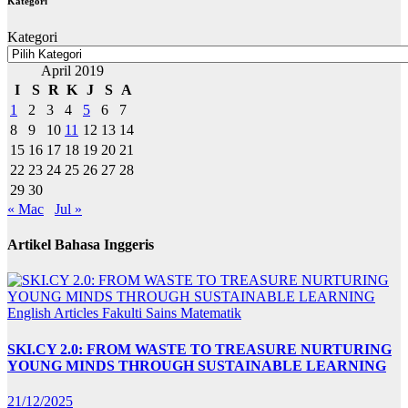
Kategori
Kategori
April 2019
I
S
R
K
J
S
A
1
2
3
4
5
6
7
8
9
10
11
12
13
14
15
16
17
18
19
20
21
22
23
24
25
26
27
28
29
30
« Mac
Jul »
Artikel Bahasa Inggeris
English Articles
Fakulti Sains Matematik
SKI.CY 2.0: FROM WASTE TO TREASURE NURTURING
YOUNG MINDS THROUGH SUSTAINABLE LEARNING
21/12/2025