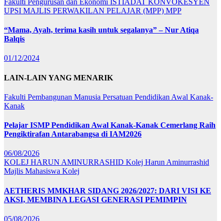
Fakulti Pengurusan dan Ekonomi
ISTIADAT KONVOKESYEN
UPSI
MAJLIS PERWAKILAN PELAJAR (MPP)
MPP
“Mama, Ayah, terima kasih untuk segalanya” – Nur Atiqa
Balqis
01/12/2024
LAIN-LAIN YANG MENARIK
Fakulti Pembangunan Manusia
Persatuan Pendidikan Awal Kanak-
Kanak
Pelajar ISMP Pendidikan Awal Kanak-Kanak Cemerlang Raih
Pengiktirafan Antarabangsa di IAM2026
06/08/2026
KOLEJ HARUN AMINURRASHID
Kolej Harun Aminurrashid
Majlis Mahasiswa Kolej
AETHERIS MMKHAR SIDANG 2026/2027: DARI VISI KE
AKSI, MEMBINA LEGASI GENERASI PEMIMPIN
05/08/2026