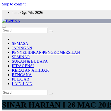
Skip to content
Jum. Ogo 7th, 2026
E-PENA
Berita Digital Terkini
SEMASA
JARINGAN
PENYELIDIKAN/PENGKOMERSILAN
SEMINAR
SUKAN & BUDAYA
IPT/AGENSI
KERATAN AKHBAR
RENCANA
PELAJAR
LAIN-LAIN
SINAR HARIAN I 26 MAC 2