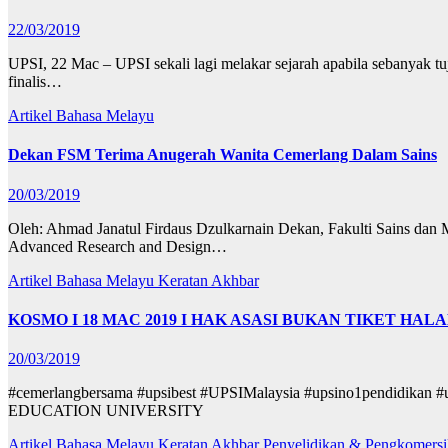
22/03/2019
UPSI, 22 Mac – UPSI sekali lagi melakar sejarah apabila sebanyak tu
finalis…
Artikel Bahasa Melayu
Dekan FSM Terima Anugerah Wanita Cemerlang Dalam Sains
20/03/2019
Oleh: Ahmad Janatul Firdaus Dzulkarnain Dekan, Fakulti Sains dan
Advanced Research and Design…
Artikel Bahasa Melayu
Keratan Akhbar
KOSMO I 18 MAC 2019 I HAK ASASI BUKAN TIKET H
20/03/2019
#cemerlangbersama #upsibest #UPSIMalaysia #upsino1pendid
EDUCATION UNIVERSITY
Artikel Bahasa Melayu
Keratan Akhbar
Penyelidikan & Pengkomersi