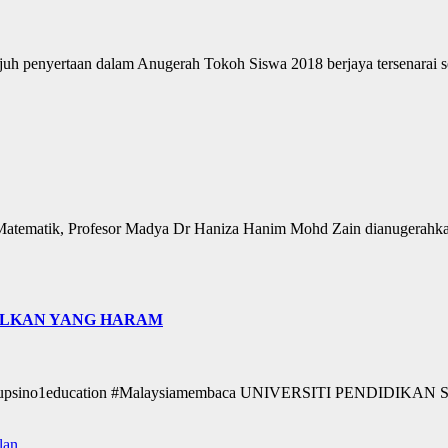
juh penyertaan dalam Anugerah Tokoh Siswa 2018 berjaya tersenarai seb
 Matematik, Profesor Madya Dr Haniza Hanim Mohd Zain dianugerahka
ALALKAN YANG HARAM
ikan #upsino1education #Malaysiamembaca UNIVERSITI PENDIDI
lan