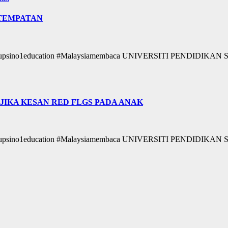
 TEMPATAN
ikan #upsino1education #Malaysiamembaca UNIVERSITI PENDIDI
H JIKA KESAN RED FLGS PADA ANAK
ikan #upsino1education #Malaysiamembaca UNIVERSITI PENDIDI