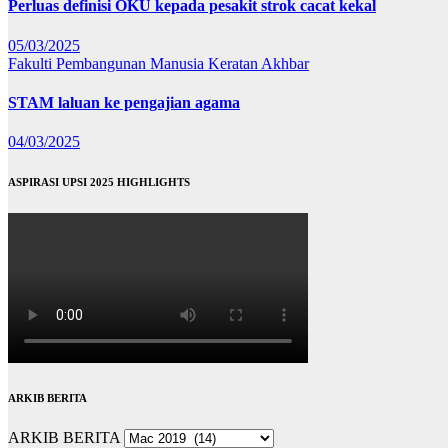
Perluas definisi OKU kepada pesakit strok cacat kekal
05/03/2025
Fakulti Pembangunan Manusia
Keratan Akhbar
STAM laluan ke pengajian agama
04/03/2025
ASPIRASI UPSI 2025 HIGHLIGHTS
ARKIB BERITA
ARKIB BERITA