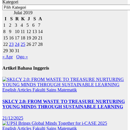
Kategori
Julai 2019
I
S
R
K
J
S
A
1
2
3
4
5
6
7
8
9
10
11
12
13
14
15
16
17
18
19
20
21
22
23
24
25
26
27
28
29
30
31
« Apr
Ogo »
Artikel Bahasa Inggeris
English Articles
Fakulti Sains Matematik
SKI.CY 2.0: FROM WASTE TO TREASURE NURTURING
YOUNG MINDS THROUGH SUSTAINABLE LEARNING
21/12/2025
English Articles
Fakulti Sains Matematik