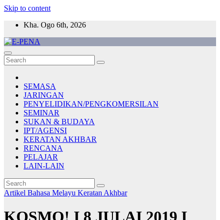
Skip to content
Kha. Ogo 6th, 2026
E-PENA
Berita Digital Terkini
SEMASA
JARINGAN
PENYELIDIKAN/PENGKOMERSILAN
SEMINAR
SUKAN & BUDAYA
IPT/AGENSI
KERATAN AKHBAR
RENCANA
PELAJAR
LAIN-LAIN
Artikel Bahasa Melayu
Keratan Akhbar
KOSMO! I 8 JULAI 2019 I