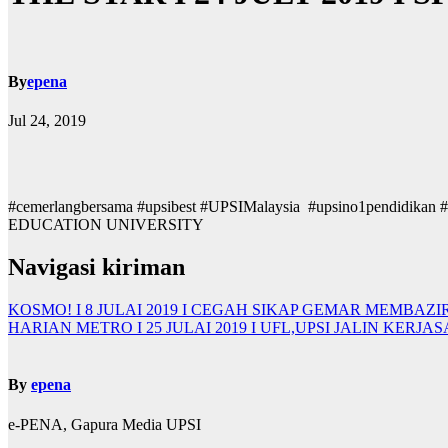
By
epena
Jul 24, 2019
#cemerlangbersama #upsibest #UPSIMalaysia #upsino1pendid
EDUCATION UNIVERSITY
Navigasi kiriman
KOSMO! I 8 JULAI 2019 I CEGAH SIKAP GEMAR MEMBA
HARIAN METRO I 25 JULAI 2019 I UFL,UPSI JALIN KERJA
By
epena
e-PENA, Gapura Media UPSI