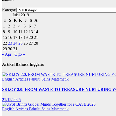
Kategori
Julai 2019
I
S
R
K
J
S
A
1
2
3
4
5
6
7
8
9
10
11
12
13
14
15
16
17
18
19
20
21
22
23
24
25
26
27
28
29
30
31
« Apr
Ogo »
Artikel Bahasa Inggeris
English Articles
Fakulti Sains Matematik
SKI.CY 2.0: FROM WASTE TO TREASURE NURTURING
21/12/2025
English Articles
Fakulti Sains Matematik