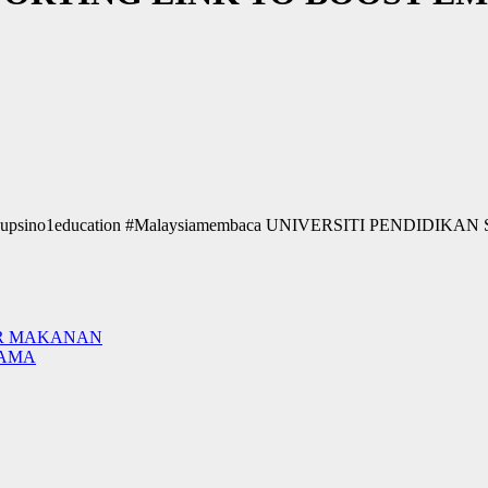
ikan #upsino1education #Malaysiamembaca UNIVERSITI PENDID
ZIR MAKANAN
SAMA