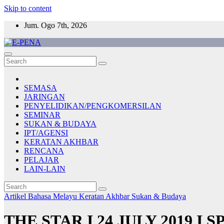
Skip to content
Jum. Ogo 7th, 2026
E-PENA
Berita Digital Terkini
SEMASA
JARINGAN
PENYELIDIKAN/PENGKOMERSILAN
SEMINAR
SUKAN & BUDAYA
IPT/AGENSI
KERATAN AKHBAR
RENCANA
PELAJAR
LAIN-LAIN
Artikel Bahasa Melayu
Keratan Akhbar
Sukan & Budaya
THE STAR I 24 JULY 2019 