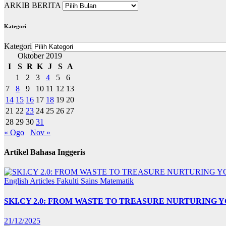
ARKIB BERITA
Kategori
Kategori
Oktober 2019
I
S
R
K
J
S
A
1
2
3
4
5
6
7
8
9
10
11
12
13
14
15
16
17
18
19
20
21
22
23
24
25
26
27
28
29
30
31
« Ogo
Nov »
Artikel Bahasa Inggeris
English Articles
Fakulti Sains Matematik
SKI.CY 2.0: FROM WASTE TO TREASURE NURTURING
21/12/2025