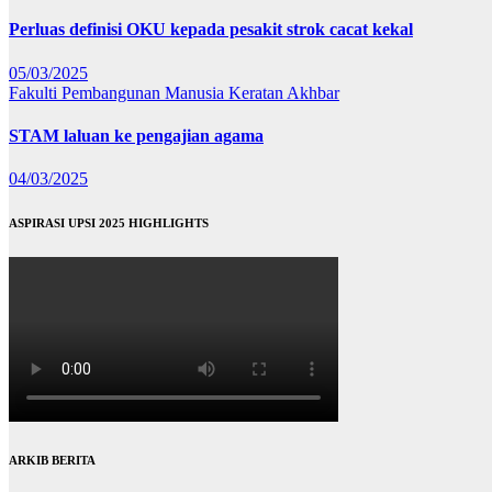
Perluas definisi OKU kepada pesakit strok cacat kekal
05/03/2025
Fakulti Pembangunan Manusia
Keratan Akhbar
STAM laluan ke pengajian agama
04/03/2025
ASPIRASI UPSI 2025 HIGHLIGHTS
ARKIB BERITA