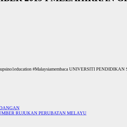
ikan #upsino1education #Malaysiamembaca UNIVERSITI PENDID
ANDANGAN
G SUMBER RUJUKAN PERUBATAN MELAYU