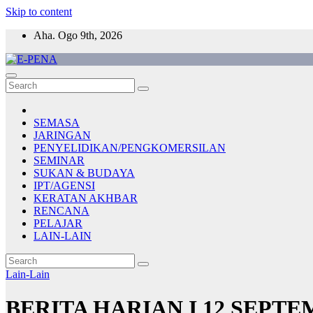
Skip to content
Aha. Ogo 9th, 2026
E-PENA
Berita Digital Terkini
SEMASA
JARINGAN
PENYELIDIKAN/PENGKOMERSILAN
SEMINAR
SUKAN & BUDAYA
IPT/AGENSI
KERATAN AKHBAR
RENCANA
PELAJAR
LAIN-LAIN
Lain-Lain
BERITA HARIAN I 12 SEPT