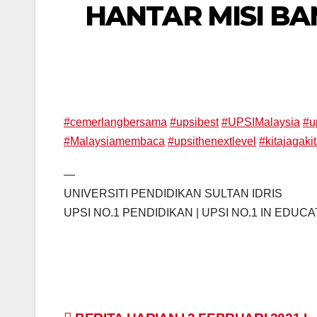
HANTAR MISI BA
#
cemerlangbersama
#
upsibest
#
UPSIMalaysia
#
u
#
Malaysiamembaca
#
upsithenextlevel
#
kitajagaki
—
UNIVERSITI PENDIDIKAN SULTAN IDRIS
UPSI NO.1 PENDIDIKAN | UPSI NO.1 IN EDUC