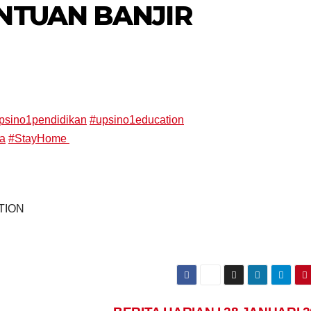
NTUAN BANJIR
psino1pendidikan
#
upsino1education
ta
#
StayHome
ATION