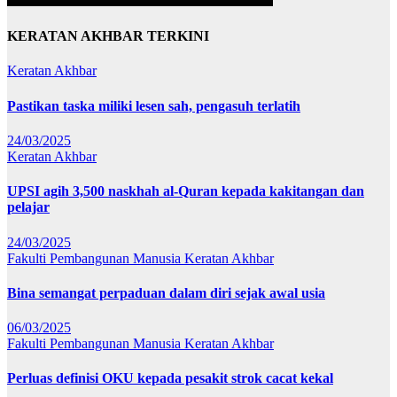
KERATAN AKHBAR TERKINI
Keratan Akhbar
Pastikan taska miliki lesen sah, pengasuh terlatih
24/03/2025
Keratan Akhbar
UPSI agih 3,500 naskhah al-Quran kepada kakitangan dan
pelajar
24/03/2025
Fakulti Pembangunan Manusia
Keratan Akhbar
Bina semangat perpaduan dalam diri sejak awal usia
06/03/2025
Fakulti Pembangunan Manusia
Keratan Akhbar
Perluas definisi OKU kepada pesakit strok cacat kekal