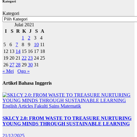
Kategori
Kategori
Julai 2021
I
S
R
K
J
S
A
1
2
3
4
5
6
7
8
9
10
11
12
13
14
15
16
17
18
19
20
21
22
23
24
25
26
27
28
29
30
31
« Mei
Ogo »
Artikel Bahasa Inggeris
English Articles
Fakulti Sains Matematik
SKI.CY 2.0: FROM WASTE TO TREASURE NURTURING
YOUNG MINDS THROUGH SUSTAINABLE LEARNING
21/12/2025