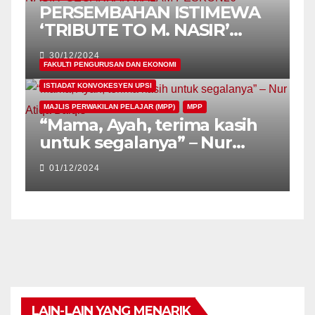
PERSEMBAHAN ISTIMEWA
‘TRIBUTE TO M. NASIR’
GEGARKAN MALAM
30/12/2024
PESKON26
FAKULTI PENGURUSAN DAN EKONOMI
ISTIADAT KONVOKESYEN UPSI
MAJLIS PERWAKILAN PELAJAR (MPP)
MPP
“Mama, Ayah, terima kasih
untuk segalanya” – Nur
Atiqa Balqis
01/12/2024
LAIN-LAIN YANG MENARIK