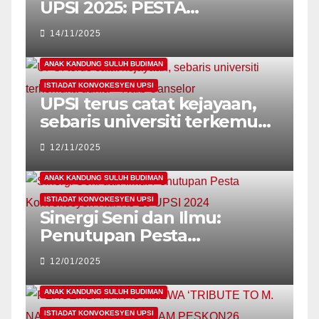
UPSI 2025: PESTA
KONVOKESYEN
14/11/2025
SEMARAKKAN LAGI
SEMANGAT MAHASISWA
ANAK KANDUNG SULUH BUDIMAN
MAHASISWI UPSI!
ISTIADAT KONVOKESYEN UPSI
UPSI terus catat kejayaan,
sebaris universiti terkemuka
dunia – Naib Canselor
12/11/2025
ANAK KANDUNG SULUH BUDIMAN
ISTIADAT KONVOKESYEN UPSI
Sinergi Seni dan Ilmu:
Penutupan Pesta
Konvokesyen Kali Ke-26
12/01/2025
UPSI 2024
ANAK KANDUNG SULUH BUDIMAN
ISTIADAT KONVOKESYEN UPSI