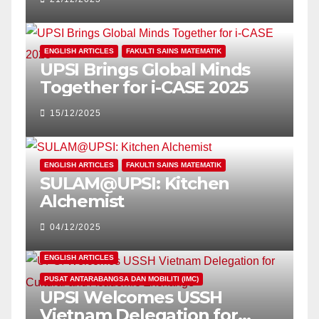
SUSTAINABLE LEARNING
ENGLISH ARTICLES
FAKULTI SAINS MATEMATIK
UPSI Brings Global Minds
Together for i-CASE 2025
15/12/2025
ENGLISH ARTICLES
FAKULTI SAINS MATEMATIK
SULAM@UPSI: Kitchen
Alchemist
04/12/2025
ENGLISH ARTICLES
PUSAT ANTARABANGSA DAN MOBILITI (IMC)
UPSI Welcomes USSH
Vietnam Delegation for