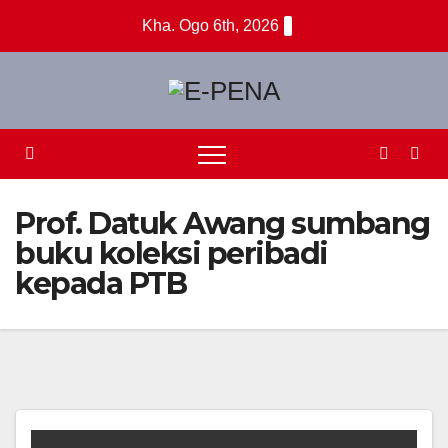
Skip
Kha. Ogo 6th, 2026
to
content
Prof. Datuk Awang sumbang
buku koleksi peribadi
kepada PTB