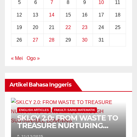
5
6
7
8
9
10
11
12
13
14
15
16
17
18
19
20
21
22
23
24
25
26
27
28
29
30
31
« Mei
Ogo »
Artikel Bahasa Inggeris
ENGLISH ARTICLES
FAKULTI SAINS MATEMATIK
SKI.CY 2.0: FROM WASTE TO
TREASURE NURTURING
YOUNG MINDS THROUGH
21/12/2025