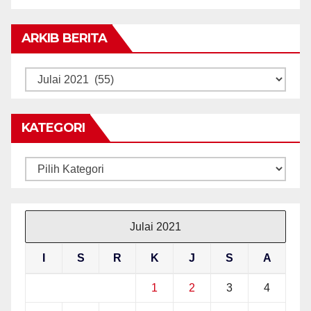
ARKIB BERITA
ARKIB
BERITA
KATEGORI
Kategori
Julai 2021
I
S
R
K
J
S
A
1
2
3
4