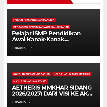
FAKULTI PEMBANGUNAN MANUSIA
PERSATUAN PENDIDIKAN AWAL KANAK-KANAK
Pelajar ISMP Pendidikan
Awal Kanak-Kanak
Cemerlang Raih
06/08/2026
Pengiktirafan Antarabangsa
di IAM2026
KOLEJ HARUN AMINURRASHID
KOLEJ HARUN AMINURRASHID
MAJLIS MAHASISWA KOLEJ
AETHERIS MMKHAR SIDANG
2026/2027: DARI VISI KE AKSI,
MEMBINA LEGASI GENERASI
05/08/2026
PEMIMPIN