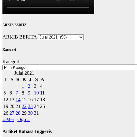
ARKIB BERITA
ARKIB BERITA
Kategori
Kategori
Julai 2021
I
S
R
K
J
S
A
1
2
3
4
5
6
7
8
9
10
11
12
13
14
15
16
17
18
19
20
21
22
23
24
25
26
27
28
29
30
31
« Mei
Ogo »
Artikel Bahasa Inggeris