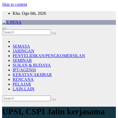
Skip to content
Kha. Ogo 6th, 2026
E-PENA
Berita Digital Terkini
SEMASA
JARINGAN
PENYELIDIKAN/PENGKOMERSILAN
SEMINAR
SUKAN & BUDAYA
IPT/AGENSI
KERATAN AKHBAR
RENCANA
PELAJAR
LAIN-LAIN
UPSI, CSPI Jalin kerjasama