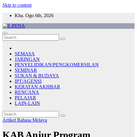
Skip to content
Kha. Ogo 6th, 2026
E-PENA
Berita Digital Terkini
SEMASA
JARINGAN
PENYELIDIKAN/PENGKOMERSILAN
SEMINAR
SUKAN & BUDAYA
IPT/AGENSI
KERATAN AKHBAR
RENCANA
PELAJAR
LAIN-LAIN
Artikel Bahasa Melayu
KAB Anjur Program