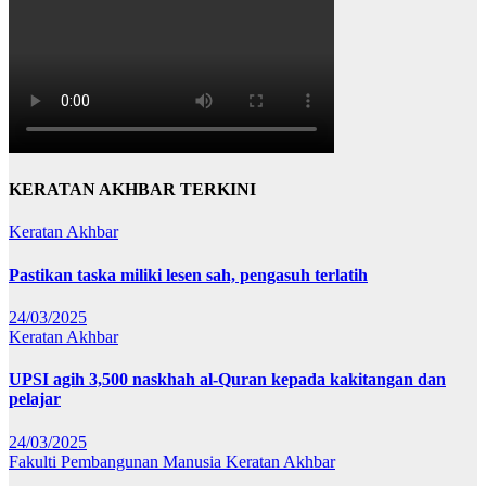
KERATAN AKHBAR TERKINI
Keratan Akhbar
Pastikan taska miliki lesen sah, pengasuh terlatih
24/03/2025
Keratan Akhbar
UPSI agih 3,500 naskhah al-Quran kepada kakitangan dan
pelajar
24/03/2025
Fakulti Pembangunan Manusia
Keratan Akhbar