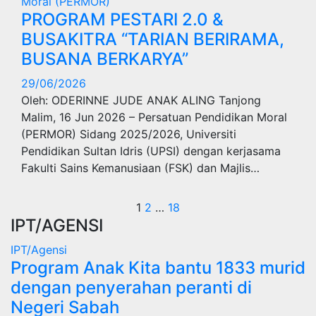
Moral (PERMOR)
PROGRAM PESTARI 2.0 &
BUSAKITRA “TARIAN BERIRAMA,
BUSANA BERKARYA”
29/06/2026
Oleh: ODERINNE JUDE ANAK ALING Tanjong
Malim, 16 Jun 2026 – Persatuan Pendidikan Moral
(PERMOR) Sidang 2025/2026, Universiti
Pendidikan Sultan Idris (UPSI) dengan kerjasama
Fakulti Sains Kemanusiaan (FSK) dan Majlis…
Navigasi
1
2
…
18
IPT/AGENSI
kiriman
IPT/Agensi
Program Anak Kita bantu 1833 murid
dengan penyerahan peranti di
Negeri Sabah