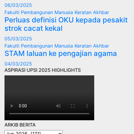
06/03/2025
Fakulti Pembangunan Manusia
Keratan Akhbar
Perluas definisi OKU kepada pesakit
strok cacat kekal
05/03/2025
Fakulti Pembangunan Manusia
Keratan Akhbar
STAM laluan ke pengajian agama
04/03/2025
ASPIRASI UPSI 2025 HIGHLIGHTS
ARKIB BERITA
ARKIB