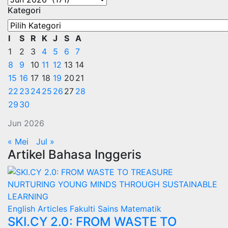
Kategori
BERITA
Kategori
I
S
R
K
J
S
A
1
2
3
4
5
6
7
8
9
10
11
12
13
14
15
16
17
18
19
20
21
22
23
24
25
26
27
28
29
30
Jun 2026
« Mei
Jul »
Artikel Bahasa Inggeris
English Articles
Fakulti Sains Matematik
SKI.CY 2.0: FROM WASTE TO