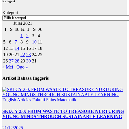
Kategori
Kategori
Julai 2021
I
S
R
K
J
S
A
1
2
3
4
5
6
7
8
9
10
11
12
13
14
15
16
17
18
19
20
21
22
23
24
25
26
27
28
29
30
31
« Mei
Ogo »
Artikel Bahasa Inggeris
English Articles
Fakulti Sains Matematik
SKI.CY 2.0: FROM WASTE TO TREASURE NURTURING
YOUNG MINDS THROUGH SUSTAINABLE LEARNING
21/12/2025