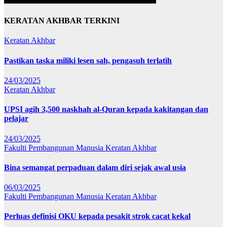
KERATAN AKHBAR TERKINI
Keratan Akhbar
Pastikan taska miliki lesen sah, pengasuh terlatih
24/03/2025
Keratan Akhbar
UPSI agih 3,500 naskhah al-Quran kepada kakitangan dan
pelajar
24/03/2025
Fakulti Pembangunan Manusia
Keratan Akhbar
Bina semangat perpaduan dalam diri sejak awal usia
06/03/2025
Fakulti Pembangunan Manusia
Keratan Akhbar
Perluas definisi OKU kepada pesakit strok cacat kekal