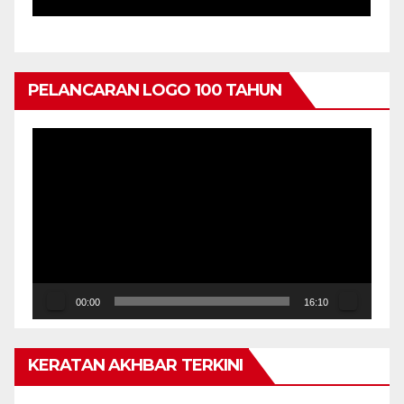
PENYERAHAN TABLET
PENDIDIKAN, PERINGKAT
NEGERI KEDAH
PELANCARAN LOGO 100 TAHUN
Pemain
Video
00:00
16:10
KERATAN AKHBAR TERKINI