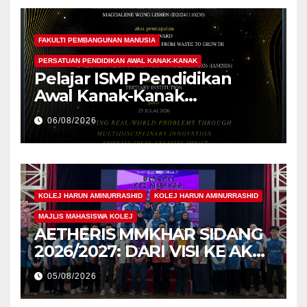
FAKULTI PEMBANGUNAN MANUSIA
PERSATUAN PENDIDIKAN AWAL KANAK-KANAK
Pelajar ISMP Pendidikan
Awal Kanak-Kanak
Cemerlang Raih
06/08/2026
Pengiktirafan Antarabangsa
di IAM2026
KOLEJ HARUN AMINURRASHID
KOLEJ HARUN AMINURRASHID
MAJLIS MAHASISWA KOLEJ
AETHERIS MMKHAR SIDANG
2026/2027: DARI VISI KE AKSI,
MEMBINA LEGASI GENERASI
05/08/2026
PEMIMPIN