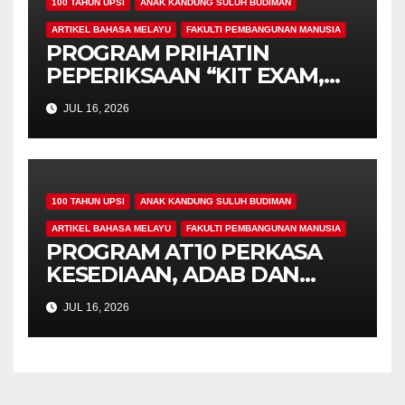
100 TAHUN UPSI
ANAK KANDUNG SULUH BUDIMAN
ARTIKEL BAHASA MELAYU
FAKULTI PEMBANGUNAN MANUSIA
PROGRAM PRIHATIN
PEPERIKSAAN “KIT EXAM,
MISI 4.00” SUNTIK
JUL 16, 2026
SEMANGAT DAN
KEPRIHATINAN BUAT
MAHASISWA AT10
100 TAHUN UPSI
ANAK KANDUNG SULUH BUDIMAN
ARTIKEL BAHASA MELAYU
FAKULTI PEMBANGUNAN MANUSIA
PROGRAM AT10 PERKASA
KESEDIAAN, ADAB DAN
PROFESIONALISME
JUL 16, 2026
MAHASISWA PROGRAM
PENDIDIKAN KHAS
MENERUSI TAKLIMAT
PENEMPATAN PERANTIS