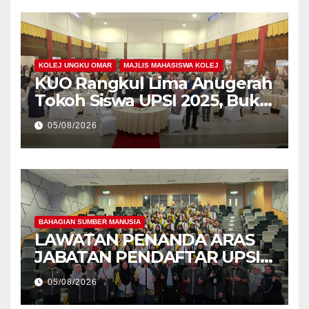
KOLEJ UNGKU OMAR
MAJLIS MAHASISWA KOLEJ
KUO Rangkul Lima Anugerah
Tokoh Siswa UPSI 2025, Bukti
Kecemerlangan Mahasiswa
05/08/2026
Holistik
BAHAGIAN SUMBER MANUSIA
LAWATAN PENANDA ARAS
JABATAN PENDAFTAR UPSI
KE JABATAN PENDAFTAR
05/08/2026
UniSZA – PERKUKUH
KERJASAMA STRATEGIK