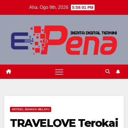
Skip
Aha. Ogo 9th, 2026
5:59:02 PM
to
content
ARTIKEL BAHASA MELAYU
TRAVELOVE Terokai