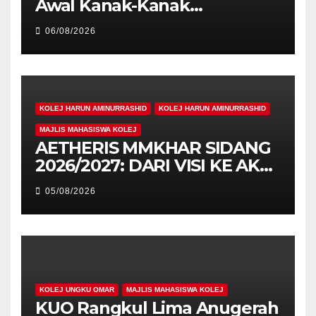
Awal Kanak-Kanak
Cemerlang Raih
06/08/2026
Pengiktirafan Antarabangsa
di IAM2026
KOLEJ HARUN AMINURRASHID
KOLEJ HARUN AMINURRASHID
MAJLIS MAHASISWA KOLEJ
AETHERIS MMKHAR SIDANG
2026/2027: DARI VISI KE AKSI,
MEMBINA LEGASI GENERASI
05/08/2026
PEMIMPIN
KOLEJ UNGKU OMAR
MAJLIS MAHASISWA KOLEJ
KUO Rangkul Lima Anugerah