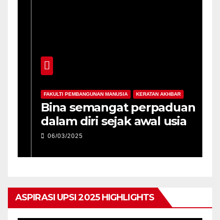
FAKULTI PEMBANGUNAN MANUSIA
KERATAN AKHBAR
F
-
Bina semangat perpaduan
P
dalam diri sejak awal usia
p
06/03/2025
ASPIRASI UPSI 2025 HIGHLIGHTS