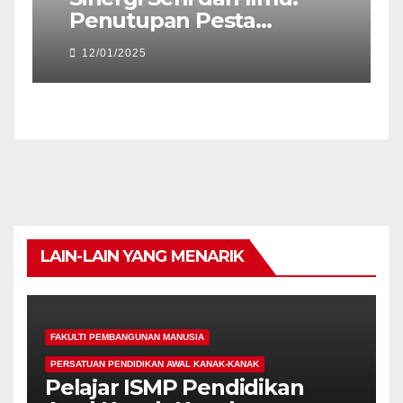
P
ka
Penutupan Pesta
‘
Konvokesyen Kali Ke-26
12/01/2025
UPSI 2024
P
LAIN-LAIN YANG MENARIK
FAKULTI PEMBANGUNAN MANUSIA
PERSATUAN PENDIDIKAN AWAL KANAK-KANAK
Pelajar ISMP Pendidikan