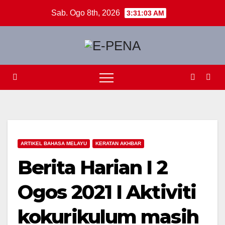
Skip
Sab. Ogo 8th, 2026
3:31:03 AM
to
content
ARTIKEL BAHASA MELAYU
KERATAN AKHBAR
Berita Harian I 2
Ogos 2021 I Aktiviti
kokurikulum masih