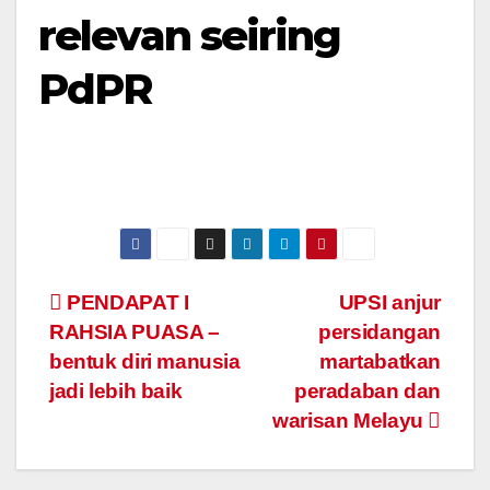
relevan seiring
PdPR
Navigasi
PENDAPAT I
UPSI anjur
RAHSIA PUASA –
persidangan
kiriman
bentuk diri manusia
martabatkan
jadi lebih baik
peradaban dan
warisan Melayu