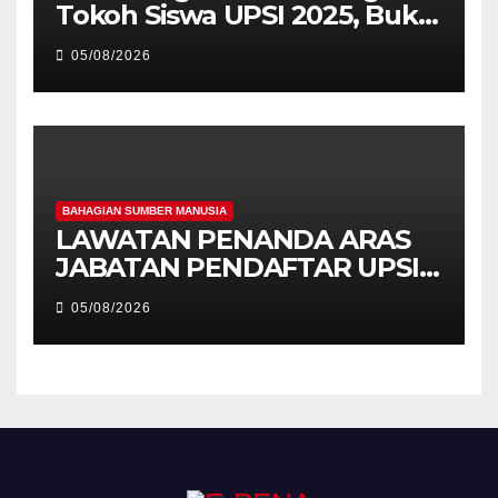
Tokoh Siswa UPSI 2025, Bukti
Kecemerlangan Mahasiswa
05/08/2026
Holistik
BAHAGIAN SUMBER MANUSIA
LAWATAN PENANDA ARAS
JABATAN PENDAFTAR UPSI
KE JABATAN PENDAFTAR
05/08/2026
UniSZA – PERKUKUH
KERJASAMA STRATEGIK
INSTITUSI