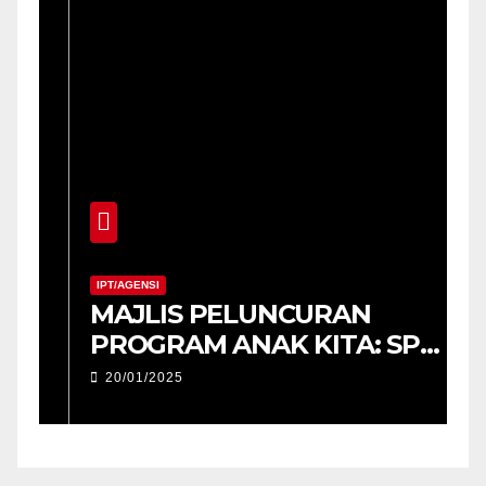
IPT/AGENSI
MAJLIS PELUNCURAN
M
PROGRAM ANAK KITA: SPM
2025 (USM) DAN
20/01/2025
PENYERAHAN TABLET
PENDIDIKAN, PERINGKAT
NEGERI KEDAH