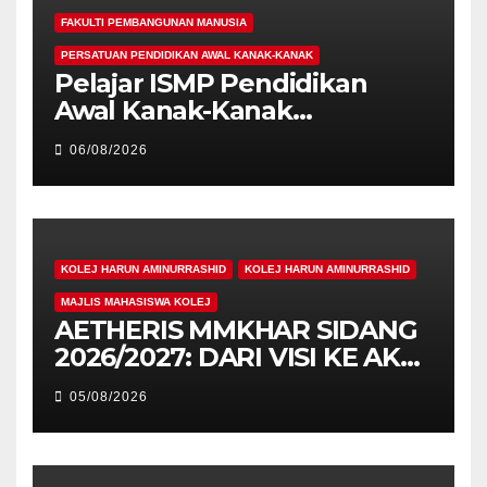
FAKULTI PEMBANGUNAN MANUSIA
PERSATUAN PENDIDIKAN AWAL KANAK-KANAK
Pelajar ISMP Pendidikan
Awal Kanak-Kanak
Cemerlang Raih
06/08/2026
Pengiktirafan Antarabangsa
di IAM2026
KOLEJ HARUN AMINURRASHID
KOLEJ HARUN AMINURRASHID
MAJLIS MAHASISWA KOLEJ
AETHERIS MMKHAR SIDANG
2026/2027: DARI VISI KE AKSI,
MEMBINA LEGASI GENERASI
05/08/2026
PEMIMPIN