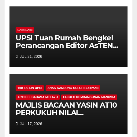
LAIN-LAIN
UPSI Tuan Rumah Bengkel
Perancangan Editor AsTEN
Journal of Teacher Training
JUL 21, 2026
Education
100 TAHUN UPSI
ANAK KANDUNG SULUH BUDIMAN
ARTIKEL BAHASA MELAYU
FAKULTI PEMBANGUNAN MANUSIA
MAJLIS BACAAN YASIN AT10
PERKUKUH NILAI
KEROHANIAN,
JUL 17, 2026
KEPRIHATINAN DAN
UKHUWAH MAHASISWA