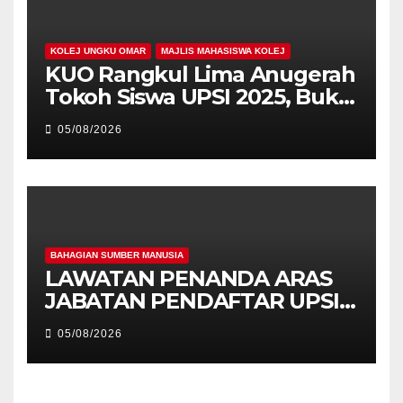
KOLEJ UNGKU OMAR
MAJLIS MAHASISWA KOLEJ
KUO Rangkul Lima Anugerah
Tokoh Siswa UPSI 2025, Bukti
Kecemerlangan Mahasiswa
05/08/2026
Holistik
BAHAGIAN SUMBER MANUSIA
LAWATAN PENANDA ARAS
JABATAN PENDAFTAR UPSI
KE JABATAN PENDAFTAR
05/08/2026
UniSZA – PERKUKUH
KERJASAMA STRATEGIK
INSTITUSI