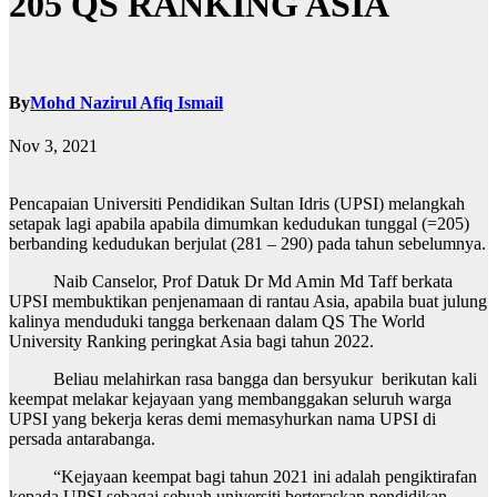
205 QS RANKING ASIA
By
Mohd Nazirul Afiq Ismail
Nov 3, 2021
Pencapaian Universiti Pendidikan Sultan Idris (UPSI) melangkah
setapak lagi apabila apabila dimumkan kedudukan tunggal (=205)
berbanding kedudukan berjulat (281 – 290) pada tahun sebelumnya.
Naib Canselor, Prof Datuk Dr Md Amin Md Taff berkata
UPSI membuktikan penjenamaan di rantau Asia, apabila buat julung
kalinya menduduki tangga berkenaan dalam QS The World
University Ranking peringkat Asia bagi tahun 2022.
Beliau melahirkan rasa bangga dan bersyukur berikutan kali
keempat melakar kejayaan yang membanggakan seluruh warga
UPSI yang bekerja keras demi memasyhurkan nama UPSI di
persada antarabanga.
“Kejayaan keempat bagi tahun 2021 ini adalah pengiktirafan
kepada UPSI sebagai sebuah universiti berteraskan pendidikan