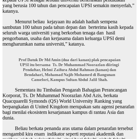
yang berusia 100 tahun dan pencapaian UPSI semakin menyerlah,”
katanya.
Menurut beliau kejayaan itu adalah hadiah sempena
sambutan 100 tahun pada tahun depan dan berterima kasih kepada
seluruh warga universiti yang berkorban tenaga dan hasil
pengorbanan, usaha dan kerjasama dalam keluarga UPSI demi
mengharumkan nama universiti,” katanya.
Prof Datuk Dr Md Amin (dua dari kanan) plak pencapaian
UPSI itu bersama Ts. Dr Muhammad Noorazlan diiringi
Pendaftar, Helmi Zaifura Abdul Rahman (kanan) dan
Bendahari, Mohamad Najib Mohamed di Bangunan
Canselori, Kampus Sultan Abdul Jalil Shah.
Sementara itu Timbalan Pengarah Bahagian Perancangan
Korporat, Ts. Dr Muhammad Noorazlan Abd Azis, berkata
Quacquarelli Symonds (QS) World University Ranking yang
berpangkalan di United Kingdom merupakan satu agensi penarafan
bagi menilai ekosistem kesarjanaan kampus di rantau Asia dan
dunia.
Beliau berkata penanda aras utama dalam penarafan tersebut
mengambil kira enam indikator seperti reputasi akademik dan