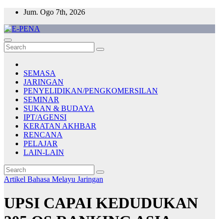
Skip
Jum. Ogo 7th, 2026
to
content
E-PENA
Berita Digital Terkini
SEMASA
JARINGAN
PENYELIDIKAN/PENGKOMERSILAN
SEMINAR
SUKAN & BUDAYA
IPT/AGENSI
KERATAN AKHBAR
RENCANA
PELAJAR
LAIN-LAIN
Artikel Bahasa Melayu
Jaringan
UPSI CAPAI KEDUDUKAN