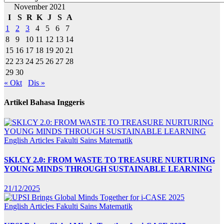
November 2021
I
S
R
K
J
S
A
1
2
3
4
5
6
7
8
9
10
11
12
13
14
15
16
17
18
19
20
21
22
23
24
25
26
27
28
29
30
« Okt
Dis »
Artikel Bahasa Inggeris
English Articles
Fakulti Sains Matematik
SKI.CY 2.0: FROM WASTE TO TREASURE NURTURING
YOUNG MINDS THROUGH SUSTAINABLE LEARNING
21/12/2025
English Articles
Fakulti Sains Matematik