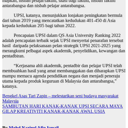
majikan, nisbah pelajar/fakulti, sitasi bagi fakulti, nisbah fakulti
antarabangsa dan nisbah pelajar antarabangsa.
UPSI, katanya, menunjukkan lonjakan peningkatan bermula
dari tahun 2019 yang mencatatkan kedudukan 401-450 di Asia
kepada kedudukan 205 bagi tahun 2022.
Pencapaian UPSI dalam QS Asia University Ranking 2022
adalah pencapaian terbaik sejak UPSI menyertai penarafan tersebut
hasil daripada pelaksanaan pelan strategik UPSI 2021-2025 yang
merangkumi pelbagai aspek akademik, penyelidikan, kewangan dan
pentadbiran.
“Kerjasama ahli akademik, pentadbir dan pelajar UPSI telah
membuahkan hasil yang amat membanggakan dan diharapkan UPSI
mampu memacu agenda pendidikan negara dan menjadi peneraju
utama kepada produk keguruan di Malaysia dan antarabangsa,”
katanya.
Bengkel Asas Tari Zapin – melestarikan seni budaya masyarakat
Malaysia
Navigasi
SAMBUTAN HARI KANAK-KANAK UPSI SECARA MAYA
kiriman
GILAP KREATIVITI KANAK-KANAK AWAL USIA
By
Mohd Nazirul Afiq Ismail