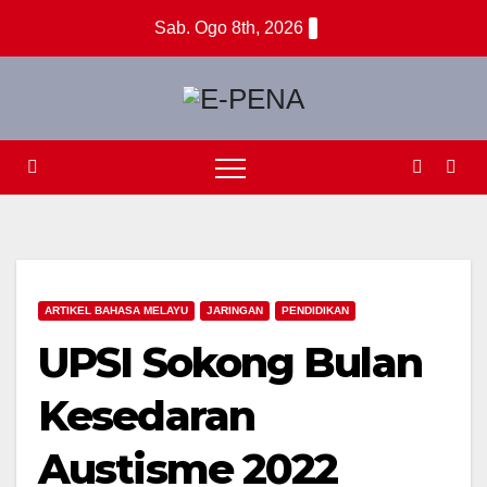
Skip
Sab. Ogo 8th, 2026
to
content
ARTIKEL BAHASA MELAYU
JARINGAN
PENDIDIKAN
UPSI Sokong Bulan
Kesedaran
Austisme 2022