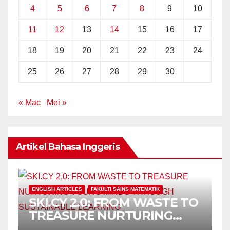
4
5
6
7
8
9
10
11
12
13
14
15
16
17
18
19
20
21
22
23
24
25
26
27
28
29
30
« Mac
Mei »
Artikel Bahasa Inggeris
ENGLISH ARTICLES
FAKULTI SAINS MATEMATIK
SKI.CY 2.0: FROM WASTE TO
TREASURE NURTURING
YOUNG MINDS THROUGH