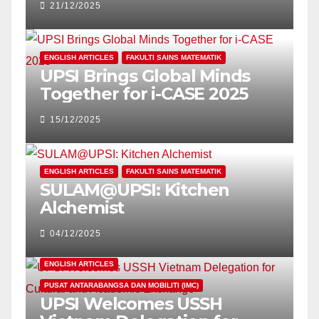
21/12/2025
SUSTAINABLE LEARNING
ENGLISH ARTICLES
FAKULTI SAINS MATEMATIK
UPSI Brings Global Minds
Together for i-CASE 2025
15/12/2025
ENGLISH ARTICLES
FAKULTI SAINS MATEMATIK
SULAM@UPSI: Kitchen
Alchemist
04/12/2025
ENGLISH ARTICLES
PUSAT ANTARABANGSA DAN MOBILITI (IMC)
UPSI Welcomes USSH