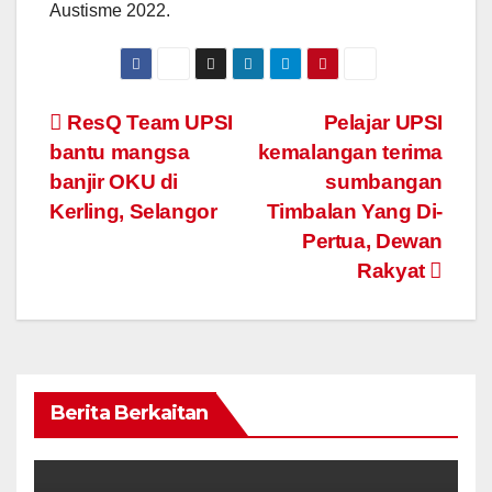
Austisme 2022.
Navigasi
ResQ Team UPSI
Pelajar UPSI
bantu mangsa
kemalangan terima
kiriman
banjir OKU di
sumbangan
Kerling, Selangor
Timbalan Yang Di-
Pertua, Dewan
Rakyat
Berita Berkaitan