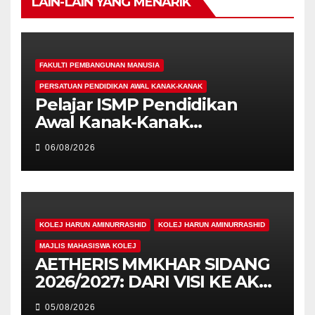
LAIN-LAIN YANG MENARIK
FAKULTI PEMBANGUNAN MANUSIA
PERSATUAN PENDIDIKAN AWAL KANAK-KANAK
Pelajar ISMP Pendidikan
Awal Kanak-Kanak
Cemerlang Raih
06/08/2026
Pengiktirafan Antarabangsa
di IAM2026
KOLEJ HARUN AMINURRASHID
KOLEJ HARUN AMINURRASHID
MAJLIS MAHASISWA KOLEJ
AETHERIS MMKHAR SIDANG
2026/2027: DARI VISI KE AKSI,
MEMBINA LEGASI GENERASI
05/08/2026