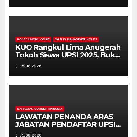
PEMIMPIN
KOLEJ UNGKU OMAR
MAJLIS MAHASISWA KOLEJ
KUO Rangkul Lima Anugerah
Tokoh Siswa UPSI 2025, Bukti
Kecemerlangan Mahasiswa
05/08/2026
Holistik
BAHAGIAN SUMBER MANUSIA
LAWATAN PENANDA ARAS
JABATAN PENDAFTAR UPSI
KE JABATAN PENDAFTAR
05/08/2026