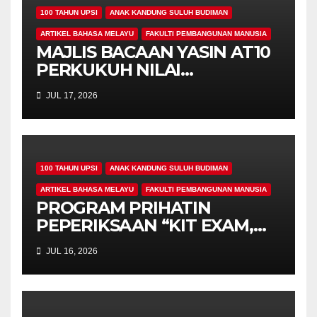
100 TAHUN UPSI
ANAK KANDUNG SULUH BUDIMAN
ARTIKEL BAHASA MELAYU
FAKULTI PEMBANGUNAN MANUSIA
MAJLIS BACAAN YASIN AT10
PERKUKUH NILAI
KEROHANIAN,
JUL 17, 2026
KEPRIHATINAN DAN
UKHUWAH MAHASISWA
PROGRAM PENDIDIKAN
KHAS
100 TAHUN UPSI
ANAK KANDUNG SULUH BUDIMAN
ARTIKEL BAHASA MELAYU
FAKULTI PEMBANGUNAN MANUSIA
PROGRAM PRIHATIN
PEPERIKSAAN “KIT EXAM,
MISI 4.00” SUNTIK
JUL 16, 2026
SEMANGAT DAN
KEPRIHATINAN BUAT
MAHASISWA AT10