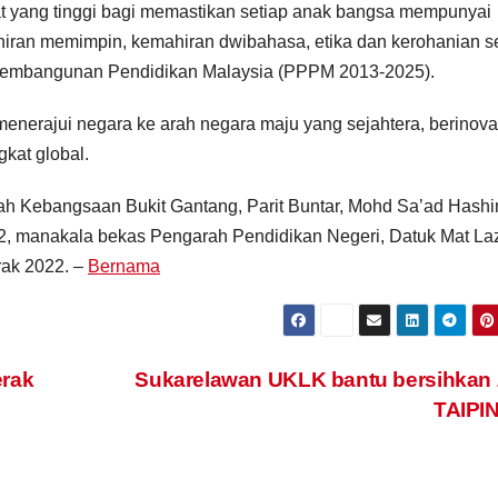
at yang tinggi bagi memastikan setiap anak bangsa mempunyai
ahiran memimpin, kemahiran dwibahasa, etika dan kerohanian s
an Pembangunan Pendidikan Malaysia (PPPM 2013-2025).
menerajui negara ke arah negara maju yang sejahtera, berinova
kat global.
ah Kebangsaan Bukit Gantang, Parit Buntar, Mohd Sa’ad Hash
2, manakala bekas Pengarah Pendidikan Negeri, Datuk Mat La
rak 2022. –
Bernama
KERATAN AKHBAR
KERATAN AKHBAR
Pastikan taska
UPSI agih
miliki lesen
3,500 naskh
rak
Sukarelawan UKLK bantu bersihkan
TAIPI
sah, pengasuh
al-Quran
24/03/2025
24/03/2025
terlatih
kepada