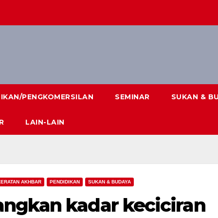
DIKAN/PENGKOMERSILAN
SEMINAR
SUKAN & B
R
LAIN-LAIN
KERATAN AKHBAR
PENDIDIKAN
SUKAN & BUDAYA
ngkan kadar keciciran