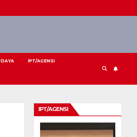
UDAYA
IPT/AGENSI
IPT/AGENSI