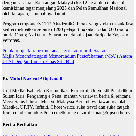
dengan sasaaran Rancangan Malaysia ke-12 ke arah membasmi
kemiskinan tegar menjelang 2025 dan Pelan Pemulihan Nasional
oleh kerajaan,” tambahnya lanjut.
Program empowerNCER Akademik@Perak yang sudah masuk fasa
kedua melibatkan seramai 1200 pelajar tingkatan 5 dan 600 orang
murid Orang Asli tahun 6 turut mendapat tajaan daripada Yayasan
Petronas.
Navigasi
Perak tumpu kurangkan kadar keciciran murid: Saarani
Majlis Menandatangani Memorandum Persefahaman (MoU) Antara
kiriman
UPSI Dengan Luncai Emas Sdn Bhd
By
Mohd Nazirul Afiq Ismail
Unit Media, Bahagian Komunikasi Korporat, Universiti Pendidikan
Sultan Idris. Pengarang e-Pena, mantan wartawan berita & rencana
Mega Sains Utusan Melayu Malaysia Berhad, wartawan majalah
Mastika, URTV, Infiniti. Ghost writer, suka travel dan suka taugeh.
Jom menulis untuk e-Pena emelkan ke nazirul.ismail@upsi.edu.my
Berita Berkaitan