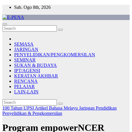
Skip
Sab. Ogo 8th, 2026
to
content
E-PENA
Berita Digital Terkini
SEMASA
JARINGAN
PENYELIDIKAN/PENGKOMERSILAN
SEMINAR
SUKAN & BUDAYA
IPT/AGENSI
KERATAN AKHBAR
RENCANA
PELAJAR
LAIN-LAIN
100 Tahun UPSI
Artikel Bahasa Melayu
Jaringan
Pendidikan
Penyelidikan & Pengkomersilan
Program empowerNCER