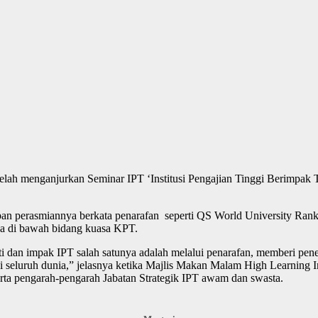
elah menganjurkan Seminar IPT ‘Institusi Pengajian Tinggi Berimpak 
an perasmiannya berkata penarafan seperti QS World University Rankin
da di bawah bidang kuasa KPT.
ti dan impak IPT salah satunya adalah melalui penarafan, memberi pe
di seluruh dunia,” jelasnya ketika Majlis Makan Malam High Learning 
erta pengarah-pengarah Jabatan Strategik IPT awam dan swasta.