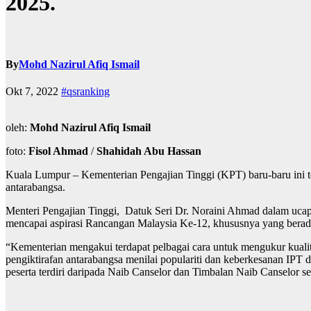
2025.
By
Mohd Nazirul Afiq Ismail
Okt 7, 2022
#qsranking
oleh:
Mohd Nazirul Afiq Ismail
foto:
Fisol Ahmad
/
Shahidah Abu Hassan
Kuala Lumpur – Kementerian Pengajian Tinggi (KPT) baru-baru ini t
antarabangsa.
Menteri Pengajian Tinggi, Datuk Seri Dr. Noraini Ahmad dalam ucap
mencapai aspirasi Rancangan Malaysia Ke-12, khususnya yang bera
“Kementerian mengakui terdapat pelbagai cara untuk mengukur kuali
pengiktirafan antarabangsa menilai populariti dan keberkesanan IPT 
peserta terdiri daripada Naib Canselor dan Timbalan Naib Canselor s