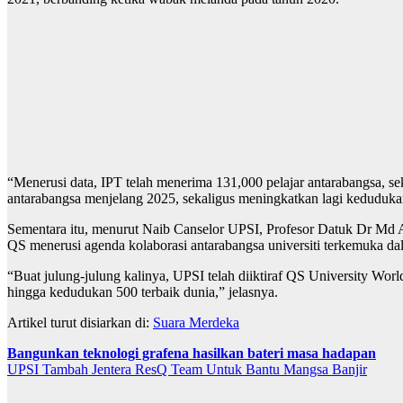
“Menerusi data, IPT telah menerima 131,000 pelajar antarabangsa, s
antarabangsa menjelang 2025, sekaligus meningkatkan lagi kedudukan 
Sementara itu, menurut Naib Canselor UPSI, Profesor Datuk Dr Md 
QS menerusi agenda kolaborasi antarabangsa universiti terkemuka da
“Buat julung-julung kalinya, UPSI telah diiktiraf QS University Wo
hingga kedudukan 500 terbaik dunia,” jelasnya.
Artikel turut disiarkan di:
Suara Merdeka
Navigasi
Bangunkan teknologi grafena hasilkan bateri masa hadapan
UPSI Tambah Jentera ResQ Team Untuk Bantu Mangsa Banjir
kiriman