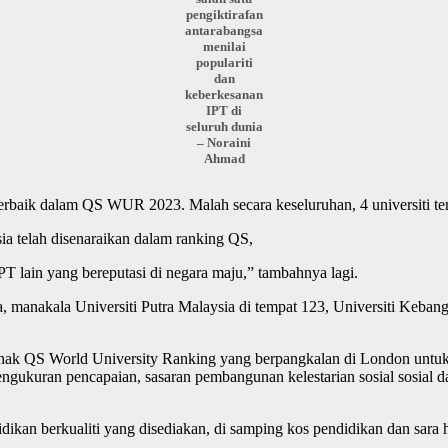
pengiktirafan
antarabangsa
menilai
populariti
dan
keberkesanan
IPT di
seluruh dunia
– Noraini
Ahmad
terbaik dalam QS WUR 2023. Malah secara keseluruhan, 4 universiti tem
a telah disenaraikan dalam ranking QS,
T lain yang bereputasi di negara maju,” tambahnya lagi.
, manakala Universiti Putra Malaysia di tempat 123, Universiti Kebang
a pihak QS World University Ranking yang berpangkalan di London unt
 pengukuran pencapaian, sasaran pembangunan kelestarian sosial sosial
ndidikan berkualiti yang disediakan, di samping kos pendidikan dan sa