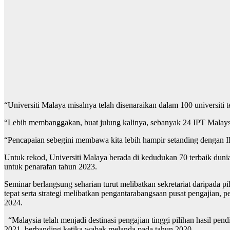
“Universiti Malaya misalnya telah disenaraikan dalam 100 universiti 
“Lebih membanggakan, buat julung kalinya, sebanyak 24 IPT Malaysi
“Pencapaian sebegini membawa kita lebih hampir setanding dengan IP
Untuk rekod, Universiti Malaya berada di kedudukan 70 terbaik dunia
untuk penarafan tahun 2023.
Seminar berlangsung seharian turut melibatkan sekretariat daripad
tepat serta strategi melibatkan pengantarabangsaan pusat pengajian,
2024.
“Malaysia telah menjadi destinasi pengajian tinggi pilihan hasil pe
2021, berbanding ketika wabak melanda pada tahun 2020.