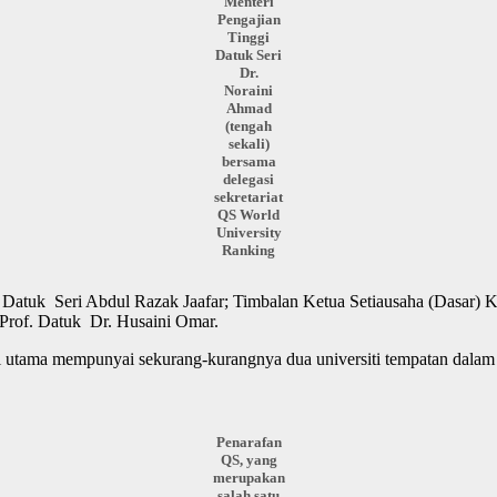
Menteri
Pengajian
Tinggi
Datuk Seri
Dr.
Noraini
Ahmad
(tengah
sekali)
bersama
delegasi
sekretariat
QS World
University
Ranking
, Datuk Seri Abdul Razak Jaafar; Timbalan Ketua Setiausaha (Dasar)
 Prof. Datuk Dr. Husaini Omar.
asi utama mempunyai sekurang-kurangnya dua universiti tempatan dal
Penarafan
QS, yang
merupakan
salah satu