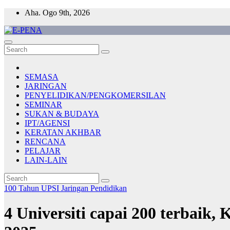
Skip
Aha. Ogo 9th, 2026
to
content
E-PENA
Berita Digital Terkini
SEMASA
JARINGAN
PENYELIDIKAN/PENGKOMERSILAN
SEMINAR
SUKAN & BUDAYA
IPT/AGENSI
KERATAN AKHBAR
RENCANA
PELAJAR
LAIN-LAIN
100 Tahun UPSI
Jaringan
Pendidikan
4 Universiti capai 200 terbaik,