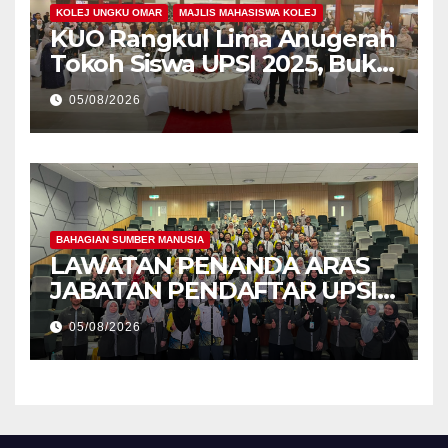
KOLEJ UNGKU OMAR
MAJLIS MAHASISWA KOLEJ
KUO Rangkul Lima Anugerah
Tokoh Siswa UPSI 2025, Bukti
Kecemerlangan Mahasiswa
05/08/2026
Holistik
BAHAGIAN SUMBER MANUSIA
LAWATAN PENANDA ARAS
JABATAN PENDAFTAR UPSI
KE JABATAN PENDAFTAR
05/08/2026
UniSZA – PERKUKUH
KERJASAMA STRATEGIK
INSTITUSI