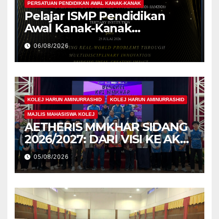
PERSATUAN PENDIDIKAN AWAL KANAK-KANAK
Pelajar ISMP Pendidikan
Awal Kanak-Kanak
Cemerlang Raih
06/08/2026
Pengiktirafan Antarabangsa
di IAM2026
KOLEJ HARUN AMINURRASHID
KOLEJ HARUN AMINURRASHID
MAJLIS MAHASISWA KOLEJ
AETHERIS MMKHAR SIDANG
2026/2027: DARI VISI KE AKSI,
MEMBINA LEGASI GENERASI
05/08/2026
PEMIMPIN