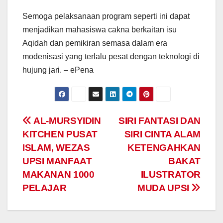
Semoga pelaksanaan program seperti ini dapat
menjadikan mahasiswa cakna berkaitan isu
Aqidah dan pemikiran semasa dalam era
modenisasi yang terlalu pesat dengan teknologi di
hujung jari. – ePena
Navigasi
AL-MURSYIDIN
SIRI FANTASI DAN
KITCHEN PUSAT
SIRI CINTA ALAM
kiriman
ISLAM, WEZAS
KETENGAHKAN
UPSI MANFAAT
BAKAT
MAKANAN 1000
ILUSTRATOR
PELAJAR
MUDA UPSI