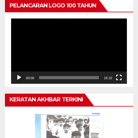
PELANCARAN LOGO 100 TAHUN
Pemain
Video
00:00
16:10
KERATAN AKHBAR TERKINI