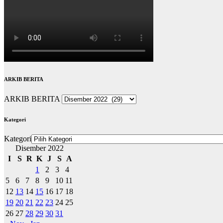
ARKIB BERITA
ARKIB BERITA
Kategori
Kategori
Disember 2022
I
S
R
K
J
S
A
1
2
3
4
5
6
7
8
9
10
11
12
13
14
15
16
17
18
19
20
21
22
23
24
25
26
27
28
29
30
31