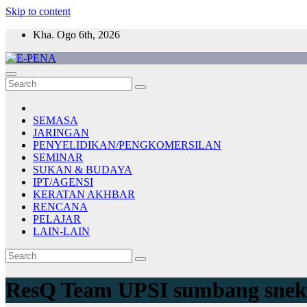
Skip to content
Kha. Ogo 6th, 2026
E-PENA
Berita Digital Terkini
SEMASA
JARINGAN
PENYELIDIKAN/PENGKOMERSILAN
SEMINAR
SUKAN & BUDAYA
IPT/AGENSI
KERATAN AKHBAR
RENCANA
PELAJAR
LAIN-LAIN
ResQ Team UPSI sumbang snek,