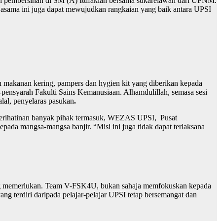
n pembersihan di SM (A) Ittifakiah bersama sukarelawan dari UPNM.
rjasama ini juga dapat mewujudkan rangkaian yang baik antara UPSI
akanan kering, pampers dan hygien kit yang diberikan kepada
ensyarah Fakulti Sains Kemanusiaan. Alhamdulillah, semasa sesi
lal, penyelaras pasukan
.
eperihatinan banyak pihak termasuk, WEZAS UPSI, Pusat
a mangsa-mangsa banjir. “Misi ini juga tidak dapat terlaksana
ng memerlukan. Team V-FSK4U, bukan sahaja memfokuskan kepada
 terdiri daripada pelajar-pelajar UPSI tetap bersemangat dan