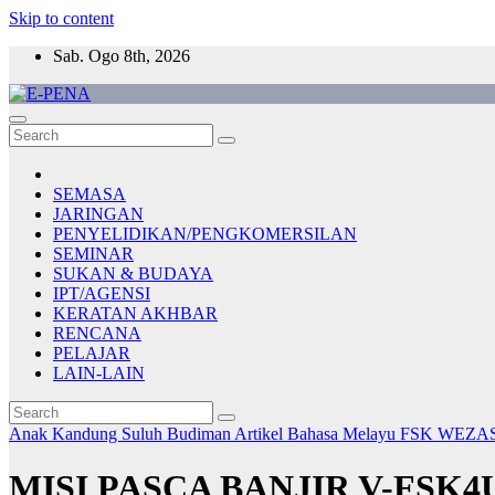
Skip to content
Sab. Ogo 8th, 2026
E-PENA
Berita Digital Terkini
SEMASA
JARINGAN
PENYELIDIKAN/PENGKOMERSILAN
SEMINAR
SUKAN & BUDAYA
IPT/AGENSI
KERATAN AKHBAR
RENCANA
PELAJAR
LAIN-LAIN
Anak Kandung Suluh Budiman
Artikel Bahasa Melayu
FSK
WEZA
MISI PASCA BANJIR V-FSK