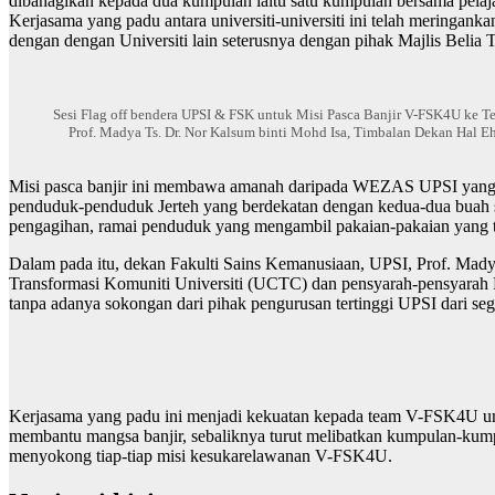
dibahagikan kepada dua kumpulan iaitu satu kumpulan bersama pela
Kerjasama yang padu antara universiti-universiti ini telah meringa
dengan dengan Universiti lain seterusnya dengan pihak Majlis Belia 
Sesi Flag off bendera UPSI & FSK untuk Misi Pasca Banjir V-FSK4U ke 
Prof. Madya Ts. Dr. Nor Kalsum binti Mohd Isa, Timbalan Dekan Hal Eh
Misi pasca banjir ini membawa amanah daripada WEZAS UPSI yang 
penduduk-penduduk Jerteh yang berdekatan dengan kedua-dua buah s
pengagihan, ramai penduduk yang mengambil pakaian-pakaian yang t
Dalam pada itu, dekan Fakulti Sains Kemanusiaan, UPSI, Prof. Mad
Transformasi Komuniti Universiti (UCTC) dan pensyarah-pensyarah 
tanpa adanya sokongan dari pihak pengurusan tertinggi UPSI dari se
Kerjasama yang padu ini menjadi kekuatan kepada team V-FSK4U 
membantu mangsa banjir, sebaliknya turut melibatkan kumpulan-kump
menyokong tiap-tiap misi kesukarelawanan V-FSK4U.