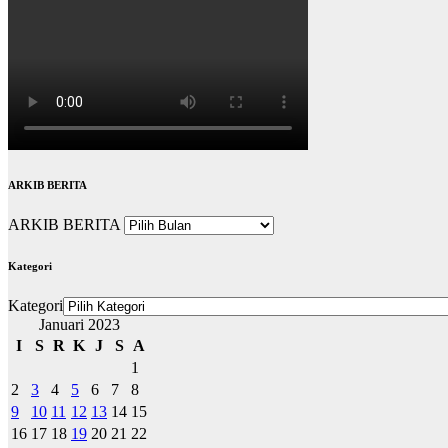
ARKIB BERITA
ARKIB BERITA
Kategori
Kategori
Januari 2023
I
S
R
K
J
S
A
1
2
3
4
5
6
7
8
9
10
11
12
13
14
15
16
17
18
19
20
21
22