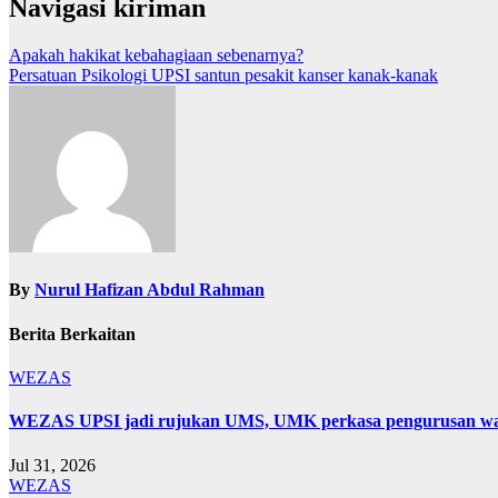
Navigasi kiriman
Apakah hakikat kebahagiaan sebenarnya?
Persatuan Psikologi UPSI santun pesakit kanser kanak-kanak
By
Nurul Hafizan Abdul Rahman
Berita Berkaitan
WEZAS
WEZAS UPSI jadi rujukan UMS, UMK perkasa pengurusan wakaf
Jul 31, 2026
WEZAS