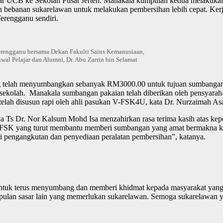
jar UCB ke Sekolah Pusat Jerteh. Manakala kumpulan kedua melakuka
nkan bebanan sukarelawan untuk melakukan pembersihan lebih cepat. Ke
Terengganu sendiri.
Terengganu bersama Dekan Fakulti Sains Kemanusiaan,
wal Pelajar dan Alumni, Dr. Abu Zarrin bin Selamat
telah menyumbangkan sebanyak RM3000.00 untuk tujuan sumbangan m
ekolah. Manakala sumbangan pakaian telah diberikan oleh pensyarah-p
elah disusun rapi oleh ahli pasukan V-FSK4U, kata
Dr. Nurzaimah Asa
ya Ts Dr. Nor Kalsum Mohd Isa menzahirkan rasa terima kasih atas k
FSK yang turut membantu memberi sumbangan yang amat bermakna kepad
gi pengangkutan dan penyediaan peralatan pembersihan”, katanya.
untuk terus menyumbang dan memberi khidmat kepada masyarakat ya
ulan sasar lain yang memerlukan sukarelawan. Semoga sukarelawan yang