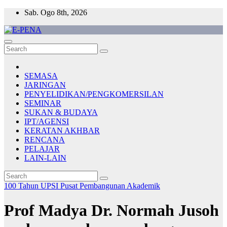
Skip
Sab. Ogo 8th, 2026
to
content
E-PENA
Berita Digital Terkini
SEMASA
JARINGAN
PENYELIDIKAN/PENGKOMERSILAN
SEMINAR
SUKAN & BUDAYA
IPT/AGENSI
KERATAN AKHBAR
RENCANA
PELAJAR
LAIN-LAIN
100 Tahun UPSI
Pusat Pembangunan Akademik
Prof Madya Dr. Normah Jusoh