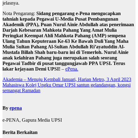
jelasnya.
Nota Pengarang:
Sidang pengarang e-Pena mengucapkan
tahniah kepada Pegawai U-Media Pusat Pembangunan
Akademik (PPA), Puan Nurul Ainie Abdullah atas penerimaan
Darjah Kebesaran Mahkota Pahang Yang Amat Mulia
Peringkat Keempat Ahli Mahkota Pahang (AMP) sempena
Ulang Tahun Keputeraan Ke-63 Ke Bawah Duli Yang Maha
Mulia Sultan Pahang Al-Sultan Abdullah Ri’ayatuddin Al-
Mustafa Billah Shah baru-baru ini di Temerloh. Nurul Ainie
anak kelahiran Pahang juga merupakan salah seorang
Pegawai Tadbir di pusat tanggungjawab PPA UPSI. Terus
lakar kejayaan Demi UPSI!
–
ePena.
Navigasi
Akademia – Menuju Kembali Januari, Harian Metro, 3 April 2023
Mahasiswa Kolej Ungku Omar UPSI santun gelandangan, kongsi
kiriman
semangat Ramadan
By
epena
e-PENA, Gapura Media UPSI
Berita Berkaitan