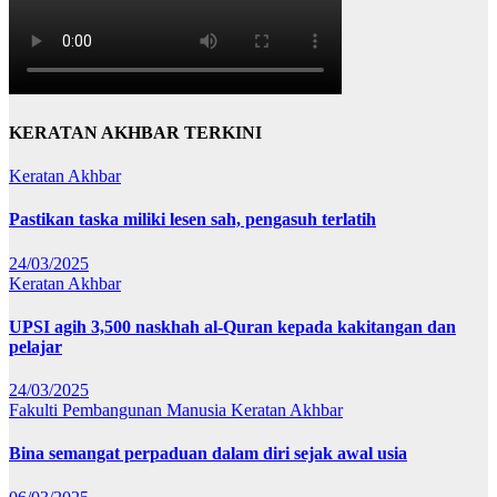
KERATAN AKHBAR TERKINI
Keratan Akhbar
Pastikan taska miliki lesen sah, pengasuh terlatih
24/03/2025
Keratan Akhbar
UPSI agih 3,500 naskhah al-Quran kepada kakitangan dan
pelajar
24/03/2025
Fakulti Pembangunan Manusia
Keratan Akhbar
Bina semangat perpaduan dalam diri sejak awal usia