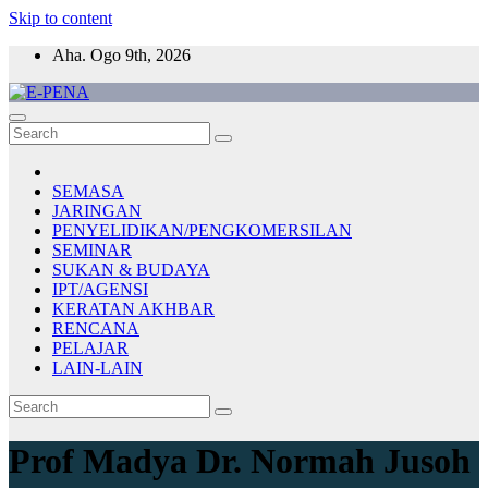
Skip to content
Aha. Ogo 9th, 2026
E-PENA
Berita Digital Terkini
SEMASA
JARINGAN
PENYELIDIKAN/PENGKOMERSILAN
SEMINAR
SUKAN & BUDAYA
IPT/AGENSI
KERATAN AKHBAR
RENCANA
PELAJAR
LAIN-LAIN
Prof Madya Dr. Normah Jusoh