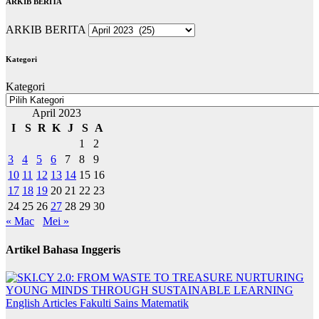
ARKIB BERITA
ARKIB BERITA
Kategori
Kategori
April 2023
I
S
R
K
J
S
A
1
2
3
4
5
6
7
8
9
10
11
12
13
14
15
16
17
18
19
20
21
22
23
24
25
26
27
28
29
30
« Mac
Mei »
Artikel Bahasa Inggeris
English Articles
Fakulti Sains Matematik