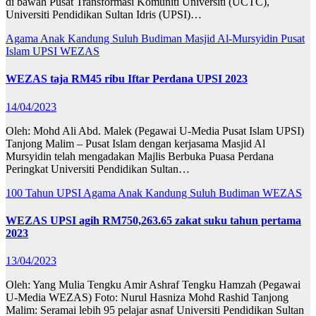
di bawah Pusat Transformasi Komuniti Universiti (UCTC),
Universiti Pendidikan Sultan Idris (UPSI)…
Agama
Anak Kandung Suluh Budiman
Masjid Al-Mursyidin
Pusat
Islam UPSI
WEZAS
WEZAS taja RM45 ribu Iftar Perdana UPSI 2023
14/04/2023
Oleh: Mohd Ali Abd. Malek (Pegawai U-Media Pusat Islam UPSI)
Tanjong Malim – Pusat Islam dengan kerjasama Masjid Al
Mursyidin telah mengadakan Majlis Berbuka Puasa Perdana
Peringkat Universiti Pendidikan Sultan…
100 Tahun UPSI
Agama
Anak Kandung Suluh Budiman
WEZAS
WEZAS UPSI agih RM750,263.65 zakat suku tahun pertama
2023
13/04/2023
Oleh: Yang Mulia Tengku Amir Ashraf Tengku Hamzah (Pegawai
U-Media WEZAS) Foto: Nurul Hasniza Mohd Rashid Tanjong
Malim: Seramai lebih 95 pelajar asnaf Universiti Pendidikan Sultan