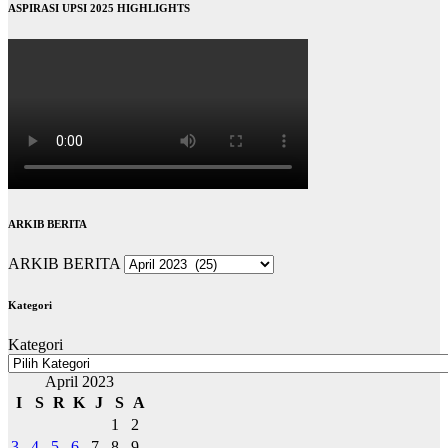
ASPIRASI UPSI 2025 HIGHLIGHTS
ARKIB BERITA
ARKIB BERITA
Kategori
Kategori
April 2023
I
S
R
K
J
S
A
1
2
3
4
5
6
7
8
9