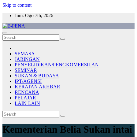
Skip to content
Jum. Ogo 7th, 2026
E-PENA
Berita Digital Terkini
SEMASA
JARINGAN
PENYELIDIKAN/PENGKOMERSILAN
SEMINAR
SUKAN & BUDAYA
IPT/AGENSI
KERATAN AKHBAR
RENCANA
PELAJAR
LAIN-LAIN
Kementerian Belia Sukan intai