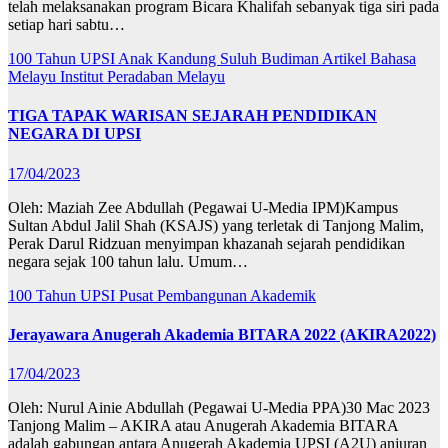
telah melaksanakan program Bicara Khalifah sebanyak tiga siri pada
setiap hari sabtu…
100 Tahun UPSI
Anak Kandung Suluh Budiman
Artikel Bahasa
Melayu
Institut Peradaban Melayu
TIGA TAPAK WARISAN SEJARAH PENDIDIKAN
NEGARA DI UPSI
17/04/2023
Oleh: Maziah Zee Abdullah (Pegawai U-Media IPM)Kampus
Sultan Abdul Jalil Shah (KSAJS) yang terletak di Tanjong Malim,
Perak Darul Ridzuan menyimpan khazanah sejarah pendidikan
negara sejak 100 tahun lalu. Umum…
100 Tahun UPSI
Pusat Pembangunan Akademik
Jerayawara Anugerah Akademia BITARA 2022 (AKIRA2022)
17/04/2023
Oleh: Nurul Ainie Abdullah (Pegawai U-Media PPA)30 Mac 2023
Tanjong Malim – AKIRA atau Anugerah Akademia BITARA
adalah gabungan antara Anugerah Akademia UPSI (A2U) anjuran