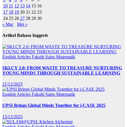
10
11
12
13
14
15
16
17
18
19
20
21
22
23
24
25
26
27
28
29
30
« Mac
Mei »
Artikel Bahasa Inggeris
English Articles
Fakulti Sains Matematik
SKI.CY 2.0: FROM WASTE TO TREASURE NURTURING
YOUNG MINDS THROUGH SUSTAINABLE LEARNING
21/12/2025
English Articles
Fakulti Sains Matematik
UPSI Brings Global Minds Together for i-CASE 2025
15/12/2025
English Articles
Fakulti Sains Matematik