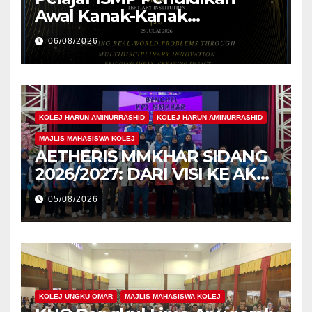
Awal Kanak-Kanak
Cemerlang Raih
06/08/2026
Pengiktirafan Antarabangsa
di IAM2026
KOLEJ HARUN AMINURRASHID
KOLEJ HARUN AMINURRASHID
MAJLIS MAHASISWA KOLEJ
AETHERIS MMKHAR SIDANG
2026/2027: DARI VISI KE AKSI,
MEMBINA LEGASI GENERASI
05/08/2026
PEMIMPIN
KOLEJ UNGKU OMAR
MAJLIS MAHASISWA KOLEJ