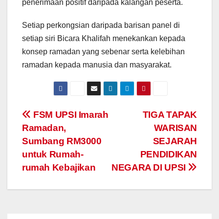
penerimaan positif daripada kalangan peserta.
Setiap perkongsian daripada barisan panel di
setiap siri Bicara Khalifah menekankan kepada
konsep ramadan yang sebenar serta kelebihan
ramadan kepada manusia dan masyarakat.
Navigasi
FSM UPSI Imarah
TIGA TAPAK
Ramadan,
WARISAN
kiriman
Sumbang RM3000
SEJARAH
untuk Rumah-
PENDIDIKAN
rumah Kebajikan
NEGARA DI UPSI