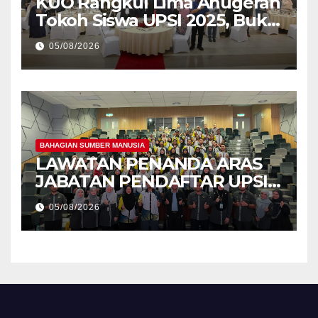
KUO Rangkul Lima Anugerah
Tokoh Siswa UPSI 2025, Bukti
Kecemerlangan Mahasiswa
05/08/2026
Holistik
BAHAGIAN SUMBER MANUSIA
LAWATAN PENANDA ARAS
JABATAN PENDAFTAR UPSI
KE JABATAN PENDAFTAR
05/08/2026
UniSZA – PERKUKUH
KERJASAMA STRATEGIK
INSTITUSI