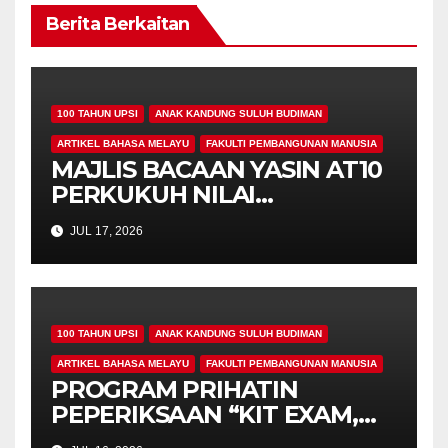
Berita Berkaitan
100 TAHUN UPSI
ANAK KANDUNG SULUH BUDIMAN
ARTIKEL BAHASA MELAYU
FAKULTI PEMBANGUNAN MANUSIA
MAJLIS BACAAN YASIN AT10
PERKUKUH NILAI
KEROHANIAN,
JUL 17, 2026
KEPRIHATINAN DAN
UKHUWAH MAHASISWA
PROGRAM PENDIDIKAN
KHAS
100 TAHUN UPSI
ANAK KANDUNG SULUH BUDIMAN
ARTIKEL BAHASA MELAYU
FAKULTI PEMBANGUNAN MANUSIA
PROGRAM PRIHATIN
PEPERIKSAAN “KIT EXAM,
MISI 4.00” SUNTIK