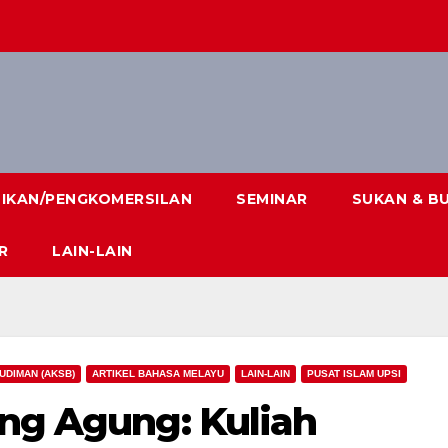
DIKAN/PENGKOMERSILAN
SEMINAR
SUKAN & B
R
LAIN-LAIN
UDIMAN (AKSB)
ARTIKEL BAHASA MELAYU
LAIN-LAIN
PUSAT ISLAM UPSI
ing Agung: Kuliah