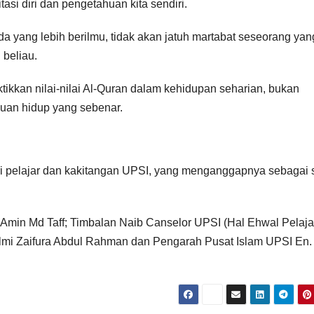
si diri dan pengetahuan kita sendiri.
da yang lebih berilmu, tidak akan jatuh martabat seseorang yan
 beliau.
ikkan nilai-nilai Al-Quran dalam kehidupan seharian, bukan
duan hidup yang sebenar.
FAKULTI PEMBANG
ri pelajar dan kakitangan UPSI, yang menganggapnya sebagai 
KERATAN AKHBAR
KERATAN AKHBAR
taska
UPSI agih
Bina
 Amin Md Taff; Timbalan Naib Canselor UPSI (Hal Ehwal Pelaja
en
3,500 naskhah
seman
elmi Zaifura Abdul Rahman dan Pengarah Pusat Islam UPSI En.
gasuh
al-Quran
perpa
24/03/2025
06/03/2025
kepada
dalam 