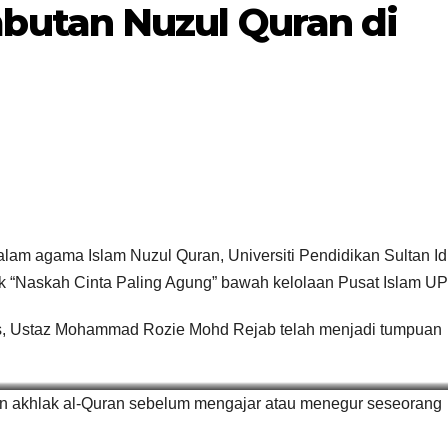
utan Nuzul Quran di
alam agama Islam Nuzul Quran, Universiti Pendidikan Sultan Id
IPT/AGENSI
IPT/AGENSI
uk “Naskah Cinta Paling Agung” bawah kelolaan Pusat Islam UP
Program Anak
MAJLI
s, Ustaz Mohammad Rozie Mohd Rejab telah menjadi tumpuan
Kita bantu
PELU
1833 murid
N PR
21/01/2025
20/01/2025
ama Prof Datuk Dr Md Amin Md Taff dan tetamu jemputan
akhlak al-Quran sebelum mengajar atau menegur seseorang
dengan
ANAK 