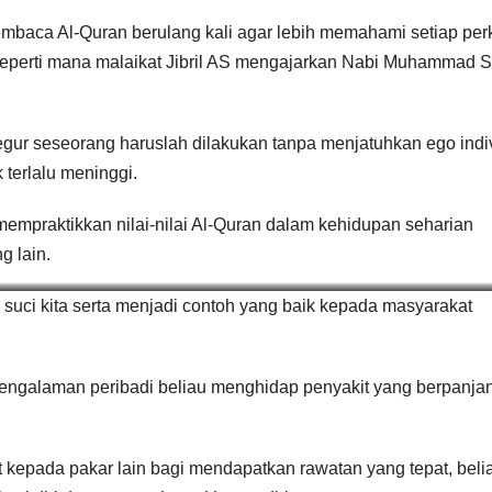
penyerahan
SPM 2
mbaca Al-Quran berulang kali agar lebih memahami setiap per
peranti di
(USM)
seperti mana malaikat Jibril AS mengajarkan Nabi Muhammad
Negeri Sabah
PENY
N TAB
ur seseorang haruslah dilakukan tanpa menjatuhkan ego indi
PENDI
k terlalu meninggi.
PERIN
mempraktikkan nilai-nilai Al-Quran dalam kehidupan seharian
NEGER
 lain.
TERE
ia berakhlak Al-Quran” tegas beliau
 suci kita serta menjadi contoh yang baik kepada masyarakat
U
engalaman peribadi beliau menghidap penyakit yang berpanja
t kepada pakar lain bagi mendapatkan rawatan yang tepat, beli