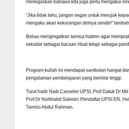
menegaskan bahawa kita juga perlu mengakui limita
“Jika tidak tahu, jangan segan untuk merujuk kepa
mengaku akan kekurangan dirinya sendiri” tambah
Beliau mengingatkan semua hadirin agar memprakt
sekadar sebagai bacaan ritual tetapi sebagai pan
Program kuliah ini mendapat sambutan hangat da
pengalaman pembelajaran yang bernilai tinggi.
KERATAN AKHBAR
Pastikan 
Turut hadir Naib Canselor UPSI, Prof Datuk Dr Md
miliki les
Prof Dr Norkhalid Salimin; Pendaftar UPSI EN. H
sah, pen
Tarmizi Abdul Rahman.
24/03/2025
terlatih