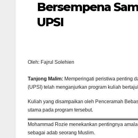
Bersempena Samb
UPSI
Oleh: Fajrul Solehien
Tanjong Malim:
Memperingati peristiwa penting d
(UPSI) telah menganjurkan program kuliah bertaj
Kuliah yang disampaikan oleh Penceramah Beba
utama pada program tersebut.
Ustaz Mohammad Rozie bergurau bers
Mohammad Rozie menekankan pentingnya amalan 
sebagai adab seorang Muslim.