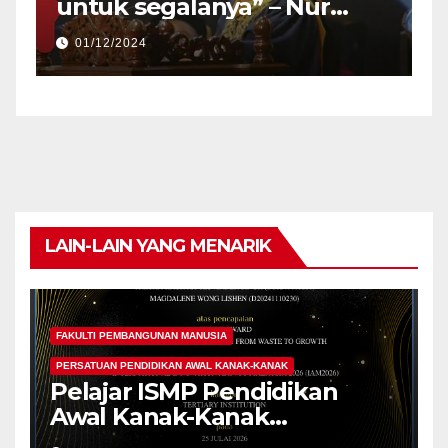
untuk segalanya” – Nur
Atiqa Balqis
01/12/2024
LAIN-LAIN YANG MENARIK
FAKULTI PEMBANGUNAN MANUSIA
PERSATUAN PENDIDIKAN AWAL KANAK-KANAK
Pelajar ISMP Pendidikan
Awal Kanak-Kanak
Cemerlang Raih