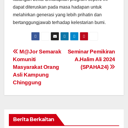
dapat diteruskan pada masa hadapan untuk
melahirkan generasi yang lebih prihatin dan
bertanggungjawab terhadap kelestarian bumi.
Navigasi
M@Jor Semarak
Seminar Pemikiran
Komuniti
A.Halim Ali 2024
kiriman
Masyarakat Orang
(SPAHA24)
Asli Kampung
Chinggung
Berita Berkaitan