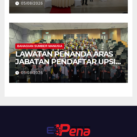
05/08/2026
Holistik
BAHAGIAN SUMBER MANUSIA
LAWATAN PENANDA ARAS
JABATAN PENDAFTAR UPSI
KE JABATAN PENDAFTAR
05/08/2026
UniSZA – PERKUKUH
KERJASAMA STRATEGIK
INSTITUSI