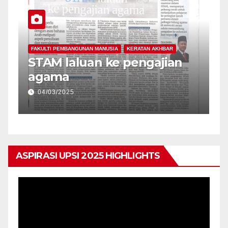
FAKULTI PEMBANGUNAN MANUSIA
KERATAN AKHBAR
da
STAM laluan ke pengajian
agama
04/03/2025
ASPIRASI UPSI 2025 HIGHLIGHTS
Pemain
Video