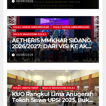
06/08/2026
Pengiktirafan Antarabangsa
di IAM2026
KOLEJ HARUN AMINURRASHID
KOLEJ HARUN AMINURRASHID
MAJLIS MAHASISWA KOLEJ
AETHERIS MMKHAR SIDANG
2026/2027: DARI VISI KE AKSI,
MEMBINA LEGASI GENERASI
05/08/2026
PEMIMPIN
KOLEJ UNGKU OMAR
MAJLIS MAHASISWA KOLEJ
KUO Rangkul Lima Anugerah
Tokoh Siswa UPSI 2025, Bukti
Kecemerlangan Mahasiswa