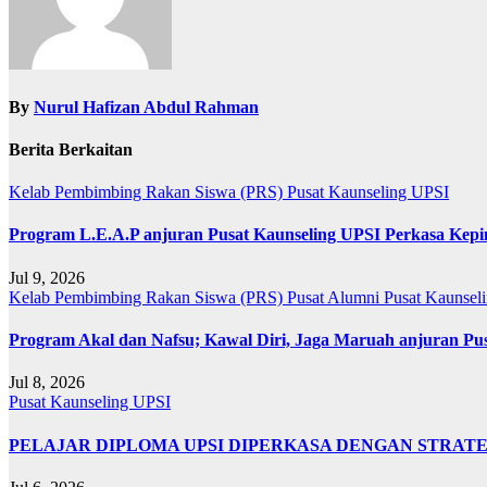
By
Nurul Hafizan Abdul Rahman
Berita Berkaitan
Kelab Pembimbing Rakan Siswa (PRS)
Pusat Kaunseling UPSI
Program L.E.A.P anjuran Pusat Kaunseling UPSI Perkasa Kep
Jul 9, 2026
Kelab Pembimbing Rakan Siswa (PRS)
Pusat Alumni
Pusat Kaunsel
Program Akal dan Nafsu; Kawal Diri, Jaga Maruah anjuran Pu
Jul 8, 2026
Pusat Kaunseling UPSI
PELAJAR DIPLOMA UPSI DIPERKASA DENGAN STRAT