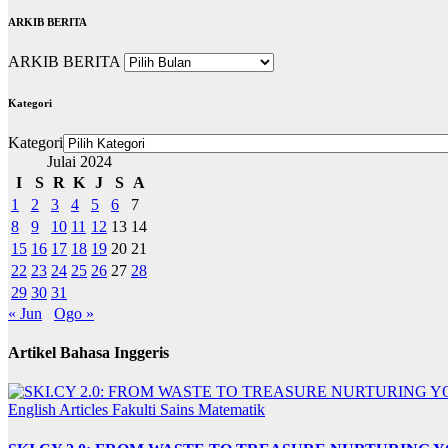
ARKIB BERITA
ARKIB BERITA
Kategori
Kategori
Julai 2024
I
S
R
K
J
S
A
1
2
3
4
5
6
7
8
9
10
11
12
13
14
15
16
17
18
19
20
21
22
23
24
25
26
27
28
29
30
31
« Jun
Ogo »
Artikel Bahasa Inggeris
English Articles
Fakulti Sains Matematik