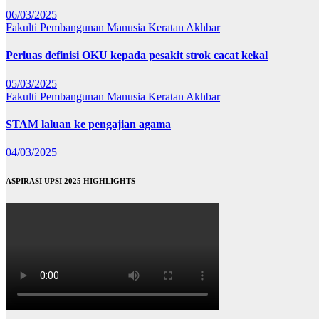
06/03/2025
Fakulti Pembangunan Manusia
Keratan Akhbar
Perluas definisi OKU kepada pesakit strok cacat kekal
05/03/2025
Fakulti Pembangunan Manusia
Keratan Akhbar
STAM laluan ke pengajian agama
04/03/2025
ASPIRASI UPSI 2025 HIGHLIGHTS