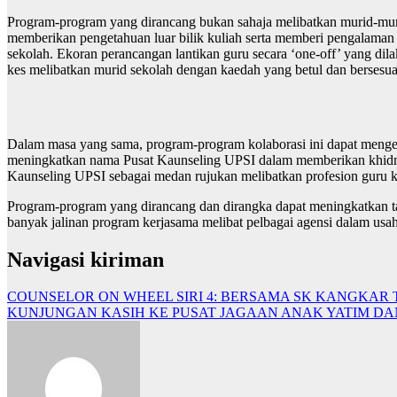
Program-program yang dirancang bukan sahaja melibatkan murid-murid
memberikan pengetahuan luar bilik kuliah serta memberi pengalaman
sekolah. Ekoran perancangan lantikan guru secara ‘one-off’ yang dil
kes melibatkan murid sekolah dengan kaedah yang betul dan bersesu
Dalam masa yang sama, program-program kolaborasi ini dapat menge
meningkatkan nama Pusat Kaunseling UPSI dalam memberikan khidmat 
Kaunseling UPSI sebagai medan rujukan melibatkan profesion guru ka
Program-program yang dirancang dan dirangka dapat meningkatkan tah
banyak jalinan program kerjasama melibat pelbagai agensi dalam usa
Navigasi kiriman
COUNSELOR ON WHEEL SIRI 4: BERSAMA SK KANGKAR
KUNJUNGAN KASIH KE PUSAT JAGAAN ANAK YATIM D