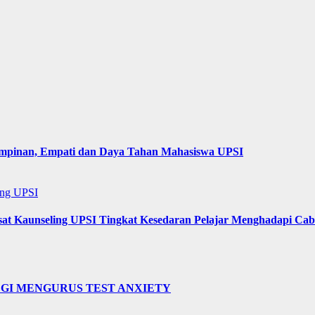
impinan, Empati dan Daya Tahan Mahasiswa UPSI
ing UPSI
sat Kaunseling UPSI Tingkat Kesedaran Pelajar Menghadapi Ca
EGI MENGURUS TEST ANXIETY