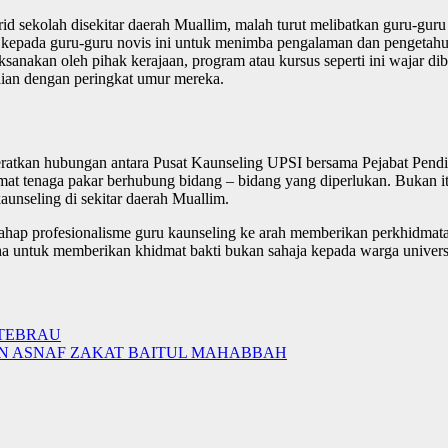
 sekolah disekitar daerah Muallim, malah turut melibatkan guru-guru 
 kepada guru-guru novis ini untuk menimba pengalaman dan pengetahu
aksanakan oleh pihak kerajaan, program atau kursus seperti ini wajar 
aian dengan peringkat umur mereka.
ratkan hubungan antara Pusat Kaunseling UPSI bersama Pejabat Pendi
tenaga pakar berhubung bidang – bidang yang diperlukan. Bukan itu s
unseling di sekitar daerah Muallim.
ap profesionalisme guru kaunseling ke arah memberikan perkhidmatan 
ha untuk memberikan khidmat bakti bukan sahaja kepada warga universi
 TEBRAU
AN ASNAF ZAKAT BAITUL MAHABBAH