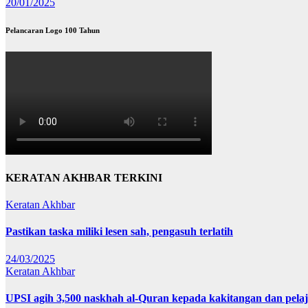
20/01/2025
Pelancaran Logo 100 Tahun
KERATAN AKHBAR TERKINI
Keratan Akhbar
Pastikan taska miliki lesen sah, pengasuh terlatih
24/03/2025
Keratan Akhbar
UPSI agih 3,500 naskhah al-Quran kepada kakitangan dan pela