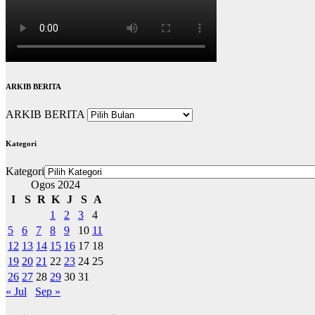
ARKIB BERITA
ARKIB BERITA
Kategori
Kategori
Ogos 2024
I
S
R
K
J
S
A
1
2
3
4
5
6
7
8
9
10
11
12
13
14
15
16
17
18
19
20
21
22
23
24
25
26
27
28
29
30
31
« Jul
Sep »