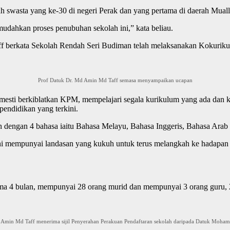
 swasta yang ke-30 di negeri Perak dan yang pertama di daerah Muall
mudahkan proses penubuhan sekolah ini,” kata beliau.
f berkata Sekolah Rendah Seri Budiman telah melaksanakan Kokurikul
Prof Datuk Dr. Md Amin Md Taff semasa menyampaikan ucapan
mesti berkiblatkan KPM, mempelajari segala kurikulum yang ada dan k
ndidikan yang terkini.
 dengan 4 bahasa iaitu Bahasa Melayu, Bahasa Inggeris, Bahasa Arab
ni mempunyai landasan yang kukuh untuk terus melangkah ke hadapan 
ma 4 bulan, mempunyai 28 orang murid dan mempunyai 3 orang guru, 
 Amin Md Taff menerima sijil Penyerahan Perakuan Pendaftaran sekolah daripada Datuk Moh