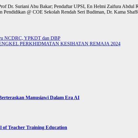
, Prof Dr. Suriani Abu Bakar; Pendaftar UPSI, En Helmi Zaifura Abd
nan Pendidikan @ COE Sekolah Rendah Seri Budiman, Dr. Kama Shaffe
 Baharu NCDRC, YPKDT dan DBP
ENGKEL PERKHIDMATAN KESIHATAN REMAJA 2024
 Berteraskan Manusiawi Dalam Era AI
of Teacher Training Education