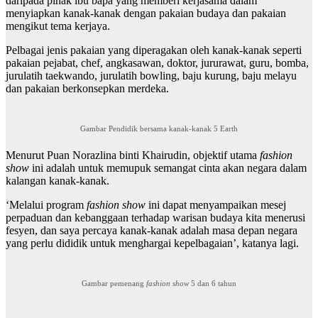
daripada pihak ibu bapa yang memberi kerjasama dalam
menyiapkan kanak-kanak dengan pakaian budaya dan pakaian
mengikut tema kerjaya.
Pelbagai jenis pakaian yang diperagakan oleh kanak-kanak seperti
pakaian pejabat, chef, angkasawan, doktor, jururawat, guru, bomba,
jurulatih taekwando, jurulatih bowling, baju kurung, baju melayu
dan pakaian berkonsepkan merdeka.
Gambar Pendidik bersama kanak-kanak 5 Earth
Menurut Puan Norazlina binti Khairudin, objektif utama
fashion
show
ini adalah untuk memupuk semangat cinta akan negara dalam
kalangan kanak-kanak.
‘Melalui program
fashion show
ini dapat menyampaikan mesej
perpaduan dan kebanggaan terhadap warisan budaya kita menerusi
fesyen, dan saya percaya kanak-kanak adalah masa depan negara
yang perlu dididik untuk menghargai kepelbagaian’, katanya lagi.
Gambar pemenang
fashion show
5 dan 6 tahun