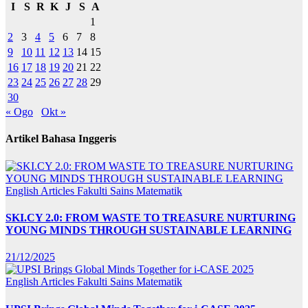
I
S
R
K
J
S
A
1
2
3
4
5
6
7
8
9
10
11
12
13
14
15
16
17
18
19
20
21
22
23
24
25
26
27
28
29
30
« Ogo
Okt »
Artikel Bahasa Inggeris
English Articles
Fakulti Sains Matematik
SKI.CY 2.0: FROM WASTE TO TREASURE NURTURING
YOUNG MINDS THROUGH SUSTAINABLE LEARNING
21/12/2025
English Articles
Fakulti Sains Matematik