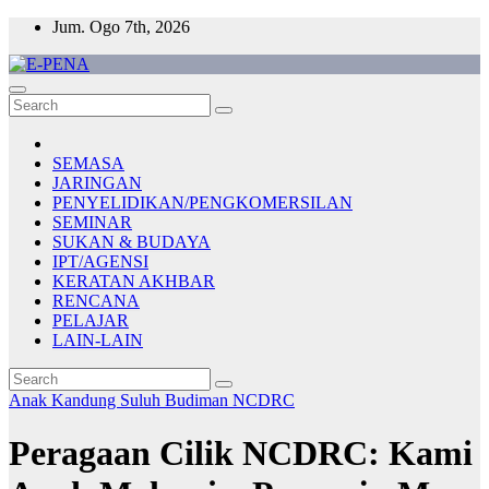
Skip
Jum. Ogo 7th, 2026
to
content
E-PENA
Berita Digital Terkini
SEMASA
JARINGAN
PENYELIDIKAN/PENGKOMERSILAN
SEMINAR
SUKAN & BUDAYA
IPT/AGENSI
KERATAN AKHBAR
RENCANA
PELAJAR
LAIN-LAIN
Anak Kandung Suluh Budiman
NCDRC
Peragaan Cilik NCDRC: Kami