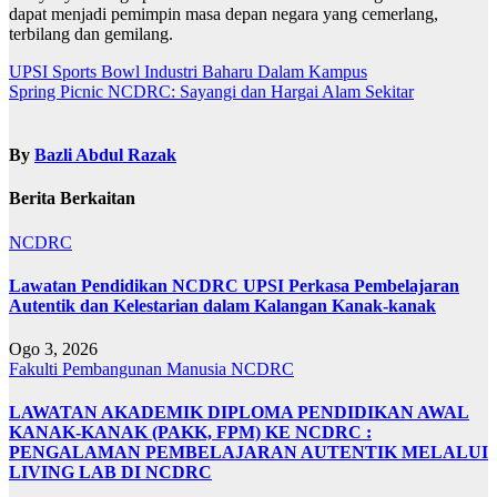
dapat menjadi pemimpin masa depan negara yang cemerlang,
terbilang dan gemilang.
Navigasi
UPSI Sports Bowl Industri Baharu Dalam Kampus
Spring Picnic NCDRC: Sayangi dan Hargai Alam Sekitar
kiriman
By
Bazli Abdul Razak
Berita Berkaitan
NCDRC
Lawatan Pendidikan NCDRC UPSI Perkasa Pembelajaran
Autentik dan Kelestarian dalam Kalangan Kanak-kanak
Ogo 3, 2026
Fakulti Pembangunan Manusia
NCDRC
LAWATAN AKADEMIK DIPLOMA PENDIDIKAN AWAL
KANAK-KANAK (PAKK, FPM) KE NCDRC :
PENGALAMAN PEMBELAJARAN AUTENTIK MELALUI
LIVING LAB DI NCDRC