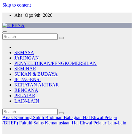
Skip to content
Aha. Ogo 9th, 2026
E-PENA
Berita Digital Terkini
SEMASA
JARINGAN
PENYELIDIKAN/PENGKOMERSILAN
SEMINAR
SUKAN & BUDAYA
IPT/AGENSI
KERATAN AKHBAR
RENCANA
PELAJAR
LAIN-LAIN
Anak Kandung Suluh Budiman
Bahagian Hal Ehwal Pelajar
(BHEP)
Fakulti Sains Kemanusiaan
Hal Ehwal Pelajar
Lain-Lain